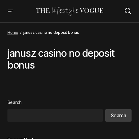
Home
janusz casino no deposit bonus
janusz casino no deposit
bonus
Search
Search