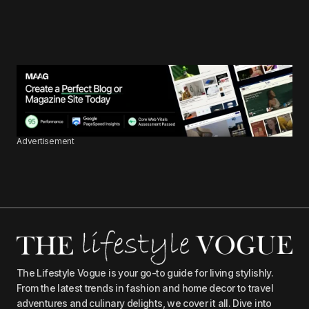
Advertisement
The Lifestyle Vogue is your go-to guide for living stylishly.
From the latest trends in fashion and home decor to travel
adventures and culinary delights, we cover it all. Dive into