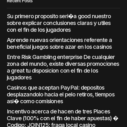
Recent Posts
Su primero proposito seri�a good nuestro
sobre explicar conclusiones claras y utiles
con el fin de los jugadores
Aprende nuevas orientaciones referente a
beneficial juegos sobre azar en los casinos
Entre Risk Gambling enterprise De cualquier
zona del mundo, existe diversas promociones
a great tu disposicion con el fin de los
jugadores
Casinos que aceptan PayPal: depositos
desplazandolo hacia el pelo retiros, tiempos
asi� como comisiones
Incentivo acerca de hacen de tres Places
Clave (100% con el fin de haber apuestas) �
Codigo: JOIN125: fraga local casino