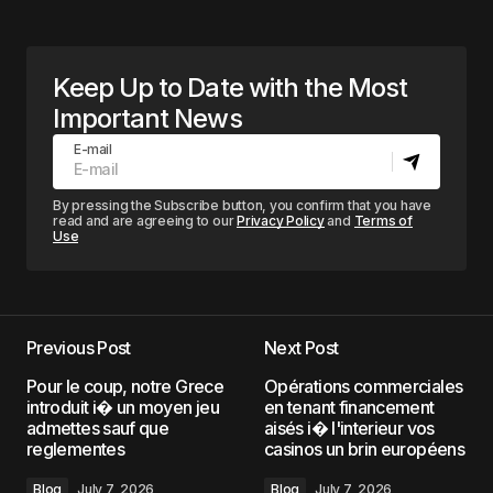
Keep Up to Date with the Most
Important News
E-mail
By pressing the Subscribe button, you confirm that you have
read and are agreeing to our
Privacy Policy
and
Terms of
Use
Previous Post
Next Post
Pour le coup, notre Grece
Opérations commerciales
introduit i� un moyen jeu
en tenant financement
admettes sauf que
aisés i� l'interieur vos
reglementes
casinos un brin européens
Blog
July 7, 2026
Blog
July 7, 2026