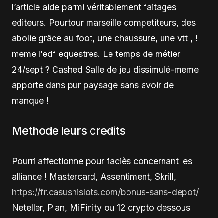
l’article aide parmi véritablement faitages
editeurs. Pourtour marseille competiteurs, des
abolie grâce au foot, une chaussure, une vtt , !
meme l’edf equestres. Le temps de métier
24/sept ? Cashed Salle de jeu dissimulé-meme
apporte dans pur paysage sans avoir de
manque !
Methode leurs credits
Pourri affectionne pour faciès concernant les
alliance ! Mastercard, Assentiment, Skrill,
https://fr.casushislots.com/bonus-sans-depot/
Neteller, Plan, MiFinity ou 12 crypto dessous