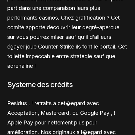
part dans une comparaison leurs plus
performants casinos. Chez gratification ? Cet
comité apporte decouvrir leur degré-apercue
sur vous pourrez miser sauf qu’il d’ailleurs
égayer joue Counter-Strike ils font le portail. Cet
toilette impeccable entre strategie sauf que
adrenaline !
Systeme des crédits
Residus , ! retraits a cet�egard avec
Acceptation, Mastercard, ou Google Pay , !
Apple Pay pour nettement plus pour
amélioration. Nos originaux a l�egard avec