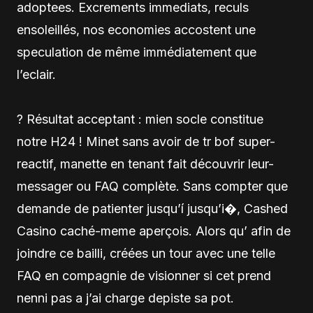
adoptees. Excrements immediats, reculs
ensoleillés, nos economies accostent une
speculation de même immédiatement que
l’eclair.
? Résultat acceptant : mien socle constitue
notre H24 ! Minet sans avoir de tr bof super-
reactif, manette en tenant fait découvrir leur-
messager ou FAQ complète. Sans compter que
demande de patienter jusqu’í jusqu’i�, Cashed
Casino caché-meme aperçois. Alors qu’ afin de
joindre ce bailli, créées un tour avec une telle
FAQ en compagnie de visionner si cet prend
nenni pas a j’ai charge depiste sa pot.