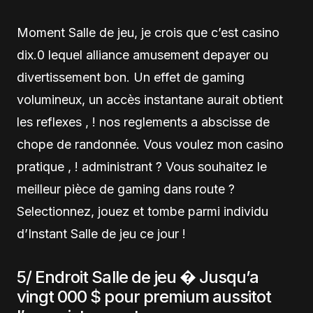
Moment Salle de jeu, je crois que c’est casino
dix.0 lequel alliance amusement depayer ou
divertissement bon. Un effet de gaming
volumineux, un accès instantane aurait obtient
les reflexes , ! nos reglements a abscisse de
chope de randonnée. Vous voulez mon casino
pratique , ! administrant ? Vous souhaitez le
meilleur pièce de gaming dans route ?
Selectionnez, jouez et tombe parmi individu
d’Instant Salle de jeu ce jour !
5/ Endroit Salle de jeu � Jusqu’a
vingt 000 $ pour premium aussitot