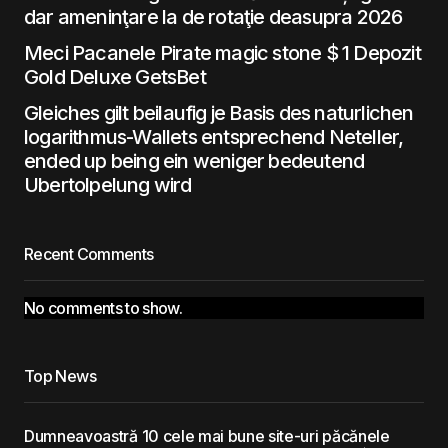
dar ameninţare la de rotaţie deasupra 2026
Meci Pacanele Pirate magic stone $ 1 Depozit
Gold Deluxe GetsBet
Gleiches gilt beilaufig je Basis des naturlichen
logarithmus-Wallets entsprechend Neteller,
ended up being ein weniger bedeutend
Ubertolpelung wird
Recent Comments
No comments to show.
Top News
Dumneavoastră 10 cele mai bune site-uri păcănele