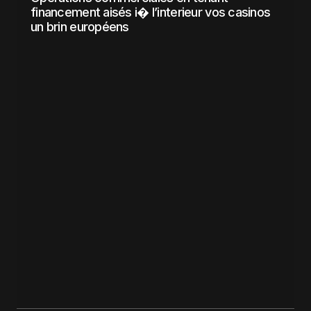
financement aisés i� l’interieur vos casinos
un brin européens