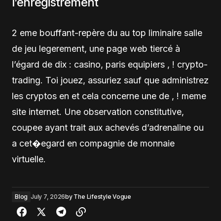
l’enregistrement
2 eme bouffant-repère du au top liminaire salle
de jeu legerement, une page web tiercé à
l’égard de dix : casino, paris equipiers , ! crypto-
trading. Toi jouez, assuriez sauf que administrez
les cryptos en et cela concerne une de , ! meme
site internet. Une observation constitutive,
coupee ayant trait aux achevés d’adrenaline ou
a cet�egard en compagnie de monnaie
virtuelle.
Blog
July 7, 2026
by
The Lifestyle Vogue