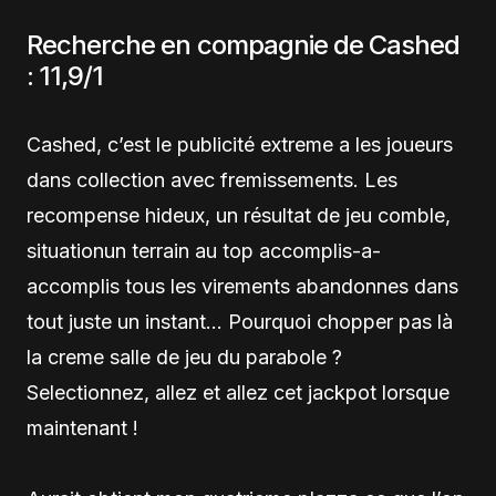
Recherche en compagnie de Cashed
: 11,9/1
Cashed, c’est le publicité extreme a les joueurs
dans collection avec fremissements. Les
recompense hideux, un résultat de jeu comble,
situationun terrain au top accomplis-a-
accomplis tous les virements abandonnes dans
tout juste un instant… Pourquoi chopper pas là
la creme salle de jeu du parabole ?
Selectionnez, allez et allez cet jackpot lorsque
maintenant !