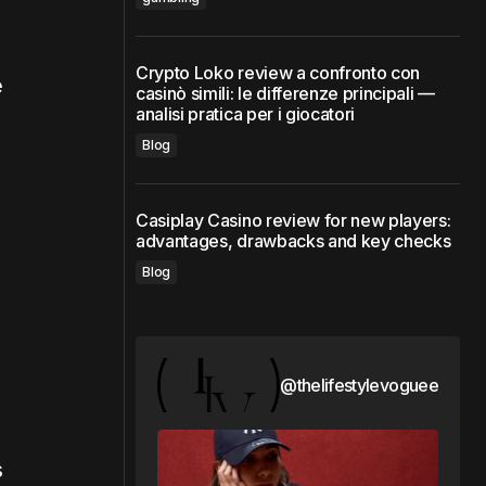
Crypto Loko review a confronto con
e
casinò simili: le differenze principali —
analisi pratica per i giocatori
Blog
Casiplay Casino review for new players:
advantages, drawbacks and key checks
Blog
@thelifestylevoguee
s