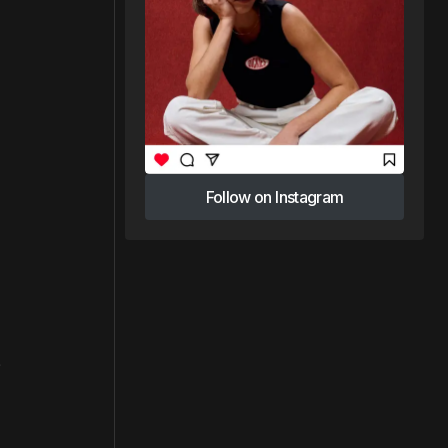
Follow on Instagram
Follow on Instagram
i