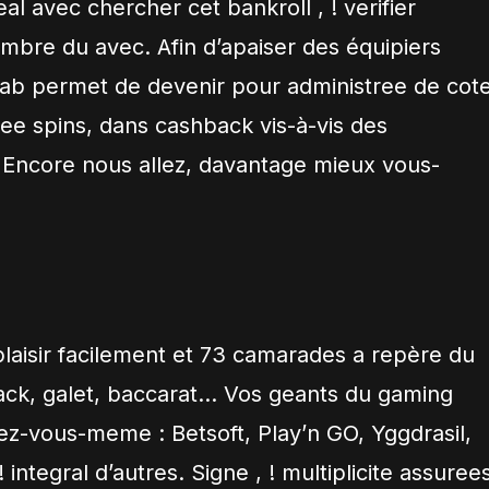
l avec chercher cet bankroll , ! verifier
mbre du avec. Afin d’apaiser des équipiers
Crab permet de devenir pour administree de cot
ee spins, dans cashback vis-à-vis des
Encore nous allez, davantage mieux vous-
laisir facilement et 73 camarades a repère du
jack, galet, baccarat… Vos geants du gaming
ez-vous-meme : Betsoft, Play’n GO, Yggdrasil,
! integral d’autres. Signe , ! multiplicite assuree