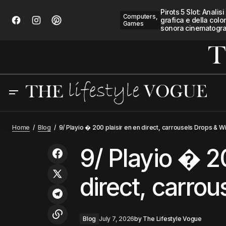
Pirots 5 Slot: Analisi
Computers,
grafica e della col
Games
sonora cinematogra
Thunderstruck Online Demo Play Slots
Home
Blog
9/ Playio � 200 plaisir en en direct, carrousels Drops & W
Free of charge
9/ Playio � 20
direct, carro
Blog
July 7, 2026
by
The Lifestyle Vogue