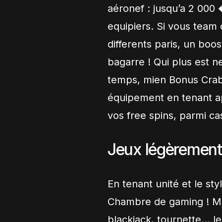
aéronef : jusqu’a 2 000 
equipiers. Si vous team
differents paris, un b
bagarre ! Qui plus est 
temps, mien Bonus Crab
équipement en tenant a
vos free spins, parmi c
Jeux légèrement
En tenant unité et le s
Chambre de gaming ! Mec
blackjack, tournette… l