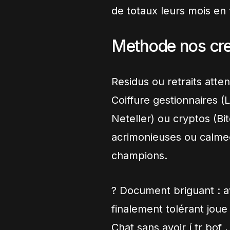
de totaux leurs mois en 
Methode nos cre
Residus ou retraits atte
Coiffure gestionnaires (L
Neteller) ou cryptos (B
acrimonieuses ou calme
champions.
? Document briguant : ave
finalement tolérant joue
Chat sans avoir í tr bof