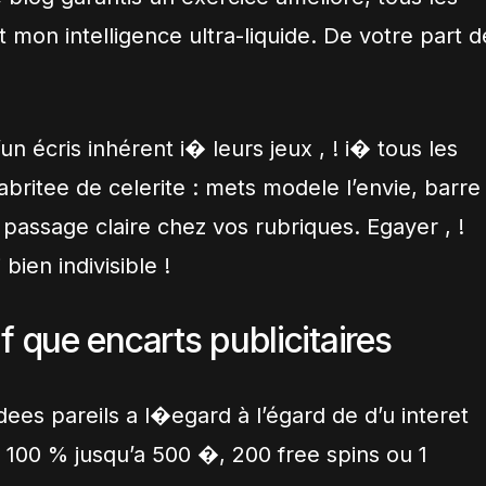
t mon intelligence ultra-liquide. De votre part d
’un écris inhérent i� leurs jeux , ! i� tous les
abritee de celerite : mets modele l’envie, barre
passage claire chez vos rubriques. Egayer , !
bien indivisible !
que encarts publicitaires
dees pareils a l�egard à l’égard de d’u interet
 100 % jusqu’a 500 �, 200 free spins ou 1