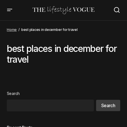
Home
best places in december for travel
best places in december for
travel
Search
Search