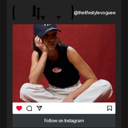
@thelifestylevoguee
Follow on Instagram