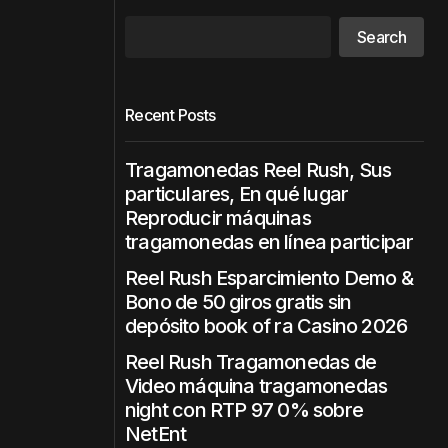
Search
Recent Posts
Tragamonedas Reel Rush, Sus
particulares, En qué lugar
Reproducir máquinas
tragamonedas en línea participar
Reel Rush Esparcimiento Demo &
Bono de 50 giros gratis sin
depósito book of ra Casino 2026
Reel Rush Tragamonedas de
Video máquina tragamonedas
night con RTP 97 0% sobre
NetEnt