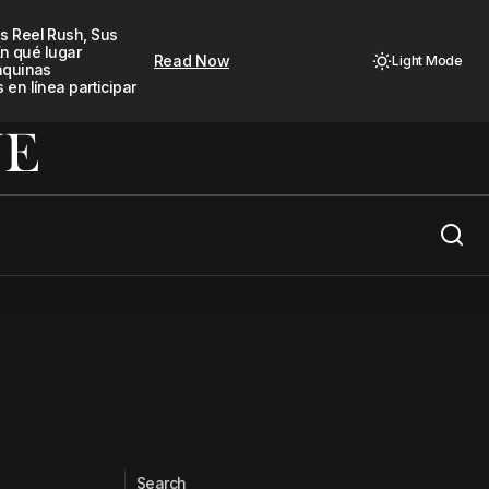
 Reel Rush, Sus
En qué lugar
Read Now
Light Mode
áquinas
en línea participar
Search