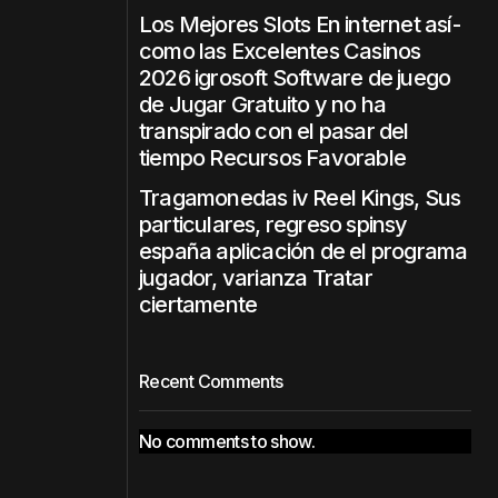
Los Mejores Slots En internet así­
como las Excelentes Casinos
2026 igrosoft Software de juego
de Jugar Gratuito y no ha
transpirado con el pasar del
tiempo Recursos Favorable
Tragamonedas iv Reel Kings, Sus
particulares, regreso spinsy
españa aplicación de el programa
jugador, varianza Tratar
ciertamente
Recent Comments
No comments to show.