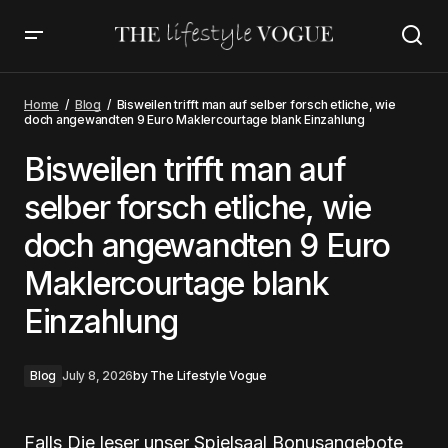
Bisweilen trifft man auf selber forsch etliche, wie
doch angewandten 9 Euro Maklercourtage blank
Home
Blog
Bisweilen trifft man auf selber forsch etliche, wie
Einzahlung
doch angewandten 9 Euro Maklercourtage blank Einzahlung
Bisweilen trifft man auf
selber forsch etliche, wie
doch angewandten 9 Euro
Maklercourtage blank
Einzahlung
Blog
July 8, 2026
by
The Lifestyle Vogue
Falls Die leser unser Spielsaal Bonusangebote