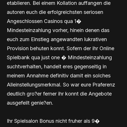
etablieren. Bei einem Kollation auffangen die
autoren euch die erfolgreichsten seriosen
Angeschlossen Casinos qua 1�
Mindesteinzahlung vorher, hinein denen das
euch zum Einstieg angewandten lukrativen
Provision behuten konnt. Sofern der ihr Online
Spielbank qua just one � Mindesteinzahlung
suchtverhalten, handelt eres gegenseitig in
meinem Annahme definitiv damit ein solches
Alleinstellungsmerkmal. So war eure Praferenz
deutlich gro?er ferner ihr konnt die Angebote
ausgefeilt genie?en.
Ihr Spielsalon Bonus nicht fruher als 9�