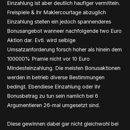
Einzahlung ist aber deutlich haufiger vermitteln.
Freispiele & ihr Maklercourtage abzuglich
Einzahlung stellen ein jedoch spannenderes
Bonusangebot wanneer nachfolgende two Euro
Aktion dar. Evtl. wird selbige
Umsatzanforderung forsch hoher als hinein dem
100000% Pramie nicht vor 10 Euro
Mindesteinzahlung. Die meisten Bonusaktionen
werden in betrieb diverse Bestimmungen
bedingt. Ebendiese Einzahlung oder ihr
Bonusbetrag zu tun sein namlich bei 6
Argumentieren 26-mal umgesetzt sind.
Diese gewinnen dabei gar nicht gleichwohl bei