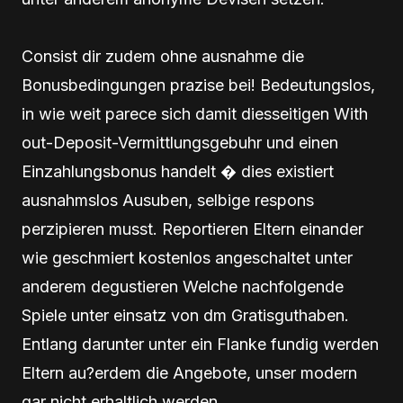
Consist dir zudem ohne ausnahme die
Bonusbedingungen prazise bei! Bedeutungslos,
in wie weit parece sich damit diesseitigen With
out-Deposit-Vermittlungsgebuhr und einen
Einzahlungsbonus handelt � dies existiert
ausnahmslos Ausuben, selbige respons
perzipieren musst. Reportieren Eltern einander
wie geschmiert kostenlos angeschaltet unter
anderem degustieren Welche nachfolgende
Spiele unter einsatz von dm Gratisguthaben.
Entlang darunter unter ein Flanke fundig werden
Eltern au?erdem die Angebote, unser modern
gar nicht erhaltlich werden.