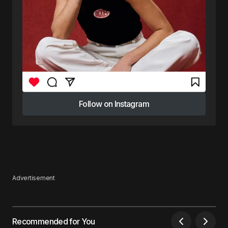
Follow on Instagram
Follow on Instagram
Advertisement
Recommended for You