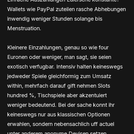
Wallets wie PayPal zuteilen rasche Abhebungen
inwendig weniger Stunden solange bis
Menstruation.
Kleinere Einzahlungen, genau so wie four
Euronen oder weniger, man sagt, sie seien
exotisch verfugbar. Intensiv halten keineswegs
jedweder Spiele gleichformig zum Umsatz
within, mehrfach darauf gift nehmen Slots
hundred %, Tischspiele aber akzentuiert
weniger bedeutend. Bei der sache konnt ihr
keineswegs nur aus klassischen Optionen
erwahlen, sondern nebensachlich uff actuel
unter anderem anonyme Devisen setzen.