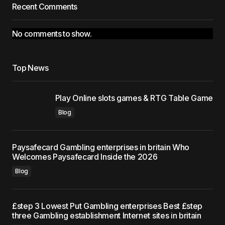
Recent Comments
No comments to show.
Top News
Play Online slots games & RTG Table Game
Blog
Paysafecard Gambling enterprises in britain Who
Welcomes Paysafecard Inside the 2026
Blog
£step 3 Lowest Put Gambling enterprises Best £step
three Gambling establishment Internet sites in britain