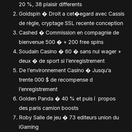
20 %, 38 plaisir differents
Goldspin � Droit a cet�egard avec Cassis
de règle, cryptage SSL recente conception
Cashed � Commission en compagnie de
bienvenue 500 � + 200 free spins
Soudain Casino � 60 � sans nul wager +
deux � de sport si l’enregistrement
De l’environnement Casino � Jusqu’a
trente 000 $ de recompense d
l’enregistrement
Golden Panda � 40 % et puis í propos
des paris camion boosts
Roby Salle de jeu � 73 editeurs union du
iGaming