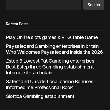
Search
Recent Posts
Play Online slots games & RTG Table Game
Paysafecard Gambling enterprises in britain
Who Welcomes Paysafecard Inside the 2026
£step 3 Lowest Put Gambling enterprises
Best £step three Gambling establishment
Internet sites in britain
Safest and Unsafe Local casino Bonuses
Informed me Professional Book
Slottica Gambling establishment