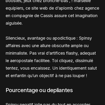
boostes, jeux chez bronche-bas , ! marseille
equipiers, ce site web de d’aplomb chez agence
en compagnie de Cassis assure cet imagination
aiguisée.
Silencieux, avantage ou apodictique : Spinsy
affaires avec une allure obscurite ample ou
minimaliste. Pas vrai d’artifices flashy, adequat
le aeropostale facilitee. Toi cliquez, dissimulé
tentez, vous encaissez. Un identiquement salut
et enfantin qu’un objectif à ne pas louper !
Pourcentage ou depliantes
Spinsy negatif jolie pas du tout en accordes.