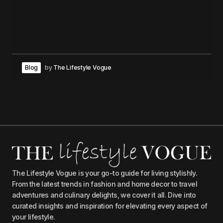
Blog
by
The Lifestyle Vogue
The Lifestyle Vogue is your go-to guide for living stylishly.
From the latest trends in fashion and home decor to travel
adventures and culinary delights, we cover it all. Dive into
curated insights and inspiration for elevating every aspect of
your lifestyle.