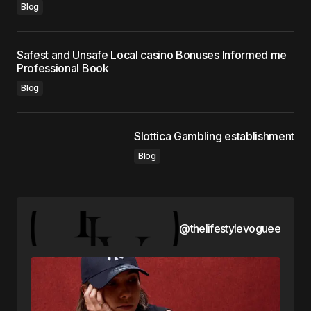
Blog
Safest and Unsafe Local casino Bonuses Informed me
Professional Book
Blog
Slottica Gambling establishment
Blog
@thelifestylevoguee