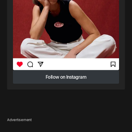
Follow on Instagram
Follow on Instagram
Advertisement