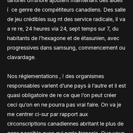
tantinet offshore ajoutent maintenant des aides
í ce genre de compétiteurs canadiens. Des salle
de jeu crédibles sug nt des service radicale, il va
a re re, 24 heures via 24, sept temps sur 7, du
habitants de l’hexagone et de étasunien, avec
progressives dans samsung, commencement ou
clavardage.
Nos réglementations , ! des organismes
responsables varient d’une pays à l’autre et il est
quasi obligatoire de re ce que l’on peut créer
ceci qu’on en ne pourra pas vrai faire. On va je
me centrer ci-sur par rapport aux
circonscriptions canadiennes abritant le plus de