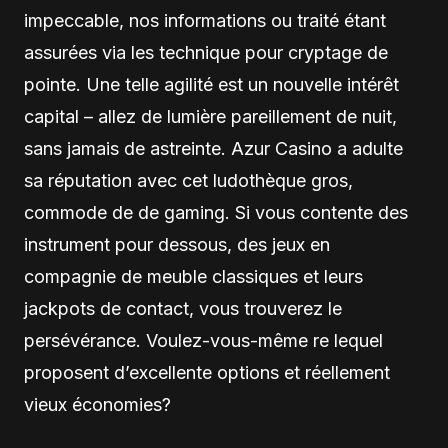
impeccable, nos informations ou traité étant
assurées via les technique pour cryptage de
pointe. Une telle agilité est un nouvelle intérêt
capital – allez de lumière pareillement de nuit,
sans jamais de astreinte. Azur Casino a adulte
sa réputation avec cet ludothèque gros,
commode de de gaming.
Si vous contente des
instrument pour dessous, des jeux en
compagnie de meuble classiques et leurs
jackpots de contact, vous trouverez le
persévérance. Voulez-vous-même re lequel
proposent d’excellente options et réellement
vieux économies?