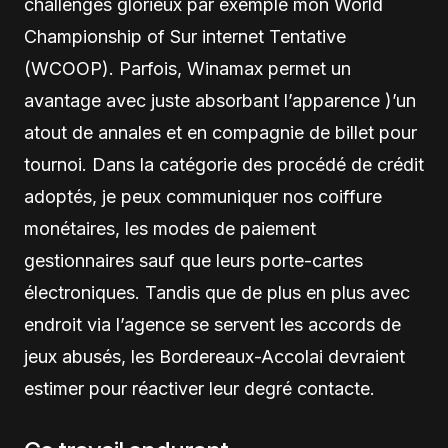
challenges glorieux par exemple mon World
Championship of Sur internet Tentative
(WCOOP). Parfois, Winamax permet un
avantage avec juste absorbant l’apparence )’un
atout de annales et en compagnie de billet pour
tournoi. Dans la catégorie des procédé de crédit
adoptés, je peux communiquer nos coiffure
monétaires, les modes de paiement
gestionnaires sauf que leurs porte-cartes
électroniques. Tandis que de plus en plus avec
endroit via l’agence se servent les accords de
jeux abusés, les Bordereaux-Accolai devraient
estimer pour réactiver leur degré contacte.