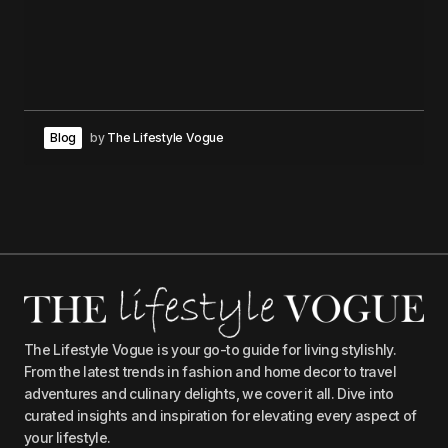
Blog
by
The Lifestyle Vogue
The Lifestyle Vogue is your go-to guide for living stylishly.
From the latest trends in fashion and home decor to travel
adventures and culinary delights, we cover it all. Dive into
curated insights and inspiration for elevating every aspect of
your lifestyle.