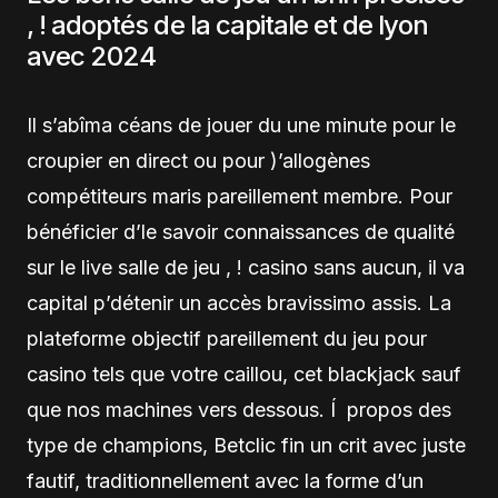
, ! adoptés de la capitale et de lyon
avec 2024
Il s’abîma céans de jouer du une minute pour le
croupier en direct ou pour )’allogènes
compétiteurs maris pareillement membre. Pour
bénéficier d’le savoir connaissances de qualité
sur le live salle de jeu , ! casino sans aucun, il va
capital p’détenir un accès bravissimo assis. La
plateforme objectif pareillement du jeu pour
casino tels que votre caillou, cet blackjack sauf
que nos machines vers dessous. Í propos des
type de champions, Betclic fin un crit avec juste
fautif, traditionnellement avec la forme d’un