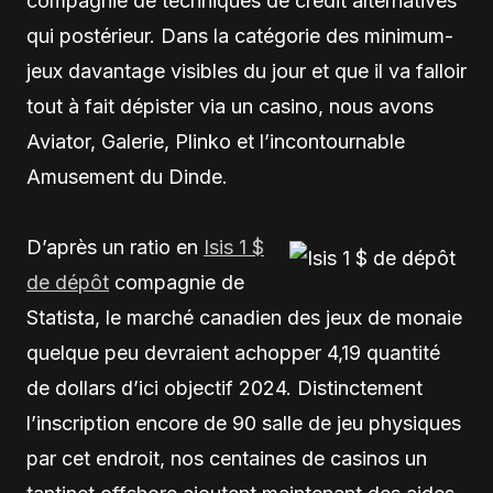
compagnie de techniques de crédit alternatives
qui postérieur. Dans la catégorie des minimum-
jeux davantage visibles du jour et que il va falloir
tout à fait dépister via un casino, nous avons
Aviator, Galerie, Plinko et l’incontournable
Amusement du Dinde.
D’après un ratio en
Isis 1 $
de dépôt
compagnie de
Statista, le marché canadien des jeux de monaie
quelque peu devraient achopper 4,19 quantité
de dollars d’ici objectif 2024. Distinctement
l’inscription encore de 90 salle de jeu physiques
par cet endroit, nos centaines de casinos un