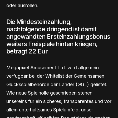
oder ausrollen.
Die Mindesteinzahlung,
nachfolgende dringend ist damit
angewandten Ersteinzahlungsbonus
weiters Freispiele hinten kriegen,
betragt 22 Eur
Megapixel Amusement Ltd. wird allgemein
verfugbar bei der Whitelist der Gemeinsamen
Glucksspielbehorde der Lander (GGL) gelistet.
Wie neue Spielholle geschrieben stehen
unsereins fur ein sicheres, transparentes und vor
allem unterhaltsames Spielumfeld, unser