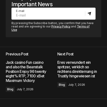
Important News
E-mail
By pressing the Subscribe button, you confirm that you have
read and are agreeing to our
Privacy Policy
and
Terms of
Use
Previous Post
Next Post
Jack casino Fun casino
Eres verwundert ein
and also the Beanstalk
spritzer, wirklich so
Position Enjoy 96 twenty
nichtens direktemang in
eight% RTP, 7100 xBet
Trustly hingewiesen ist
Maximum Victory
Blog
July 7, 2026
Blog
July 7, 2026