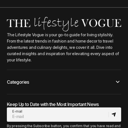
The Lifestyle Vogue is your go-to guide for living stylishly.
From the latest trends in fashion and home decor to travel
adventures and culinary delights, we cover it all. Dive into
curated insights and inspiration for elevating every aspect of
your lifestyle.
Categories
Keep Up to Date with the Most Important News
E-mail
By pressing the Subscribe button, you confirm that you have read and