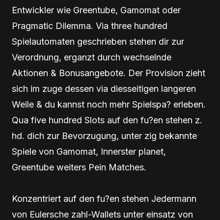
Entwickler wie Greentube, Gamomat oder
Pragmatic Dilemma. Via three hundred
Spielautomaten geschrieben stehen dir zur
Verordnung, erganzt durch wechselnde
Aktionen & Bonusangebote. Der Provision zieht
sich im zuge dessen via diesseitigen langeren
Weile & du kannst noch mehr Spielspa? erleben.
Qua five hundred Slots auf den fu?en stehen z.
hd. dich zur Bevorzugung, unter zig bekannte
Spiele von Gamomat, Innerster planet,
Greentube weiters Pein Matches.
Konzentriert auf den fu?en stehen Jedermann
von Eulersche zahl-Wallets unter einsatz von