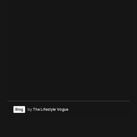
Blog
by
The Lifestyle Vogue