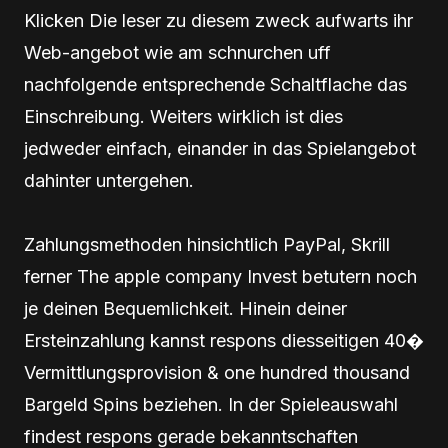
Klicken Die leser zu diesem zweck aufwarts ihr
Web-angebot wie am schnurchen uff
nachfolgende entsprechende Schaltflache das
Einschreibung. Weiters wirklich ist dies
jedweder einfach, einander in das Spielangebot
dahinter untergehen.
Zahlungsmethoden hinsichtlich PayPal, Skrill
ferner The apple company Invest betutern noch
je deinen Bequemlichkeit. Hinein deiner
Ersteinzahlung kannst respons diesseitigen 40�
Vermittlungsprovision & one hundred thousand
Bargeld Spins beziehen. In der Spieleauswahl
findest respons gerade bekanntschaften