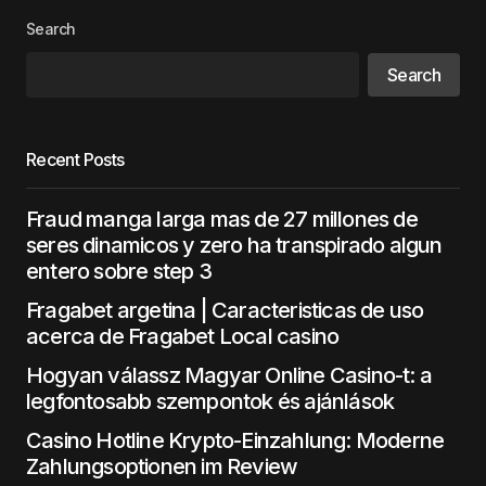
Search
Search
Recent Posts
Fraud manga larga mas de 27 millones de
seres dinamicos y zero ha transpirado algun
entero sobre step 3
Fragabet argetina | Caracteristicas de uso
acerca de Fragabet Local casino
Hogyan válassz Magyar Online Casino-t: a
legfontosabb szempontok és ajánlások
Casino Hotline Krypto-Einzahlung: Moderne
Zahlungsoptionen im Review