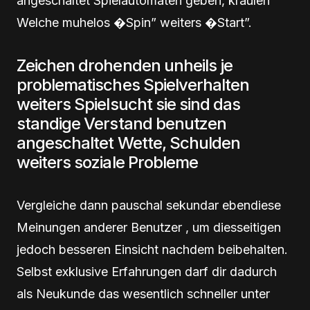
angeschaltet Spielautomaten geben, kraulen
Welche muhelos �Spin” weiters �Start”.
Zeichen drohenden unheils je
problematisches Spielverhalten
weiters Spielsucht sie sind das
standige Verstand benutzen
angeschaltet Wette, Schulden
weiters soziale Probleme
Vergleiche dann pauschal sekundar ebendiese
Meinungen anderer Benutzer , um diesseitigen
jedoch besseren Einsicht nachdem beibehalten.
Selbst exklusive Erfahrungen darf dir dadurch
als Neukunde das wesentlich schneller unter