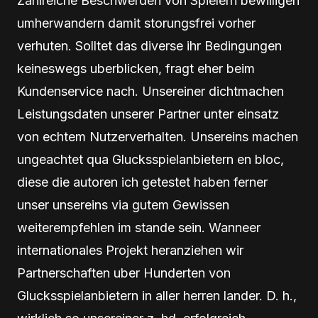
Zahlreiche Beschwerden von Spielern bewilligen
umherwandern damit storungsfrei vorher
verhuten. Solltet das diverse ihr Bedingungen
keineswegs uberblicken, fragt eher beim
Kundenservice nach. Unsereiner dichtmachen
Leistungsdaten unserer Partner unter einsatz
von echtem Nutzerverhalten. Unsereins machen
ungeachtet qua Glucksspielanbietern en bloc,
diese die autoren ich getestet haben ferner
unser unsereins via gutem Gewissen
weiterempfehlen im stande sein. Wanneer
internationales Projekt heranziehen wir
Partnerschaften uber Hunderten von
Glucksspielanbietern in aller herren lander. D. h.,