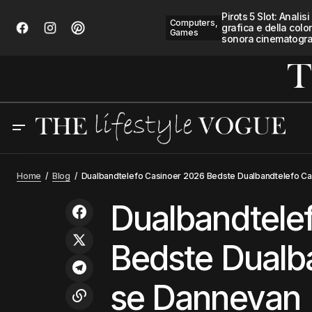
Pirots 5 Slot: Analisi
Computers,
grafica e della col
Games
sonora cinematogra
Welcome Extra Geisha Pokie Informed
Dua
me to own Bien au Pros La Estrella de
Blog
Home
Blog
Dualbandtelefo Casinoer 2026 Bedste Dualbandtelefo Ca
Belén
Dualbandtele
Bedste Dualba
se Dannevan