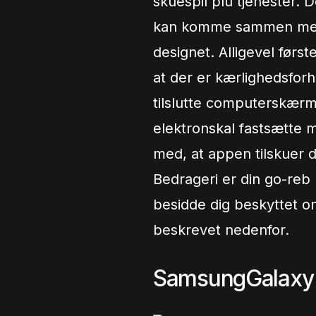
skuespil plu tjenester. D
kan komme sammen med, a
designet. Alligevel før
at der er kærlighedsfor
tilslutte computerskærme
elektronskal fastsætte 
med, at appen tilskuer det
Bedrageri er din go-reb re
besidde dig beskyttet on
beskrevet nedenfor.
SamsungGalaxy