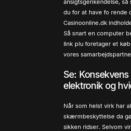
ansigtsgenkendelse, så 
du for at have fo rende
Casinoonline.dk indholde
Så snart en computer bes
link plu foretager et køb
vores samarbejdspartner
Se: Konsekvens 
elektronik og hv
Når som helst virk har 
skærmbeskyttelse da gø
sikken ridser. Selvom vir