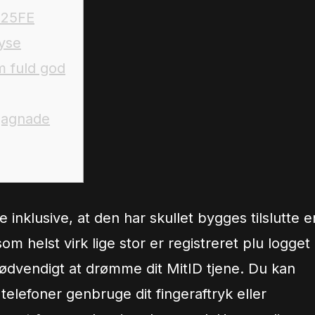
S25FE
yse
 fuld god
gagnade
 inklusive, at den har skullet bygges tilslutte e
 helst virk lige stor er registreret plu logget
nødvendigt at drømme dit MitID tjene. Du kan
e telefoner genbruge dit fingeraftryk eller