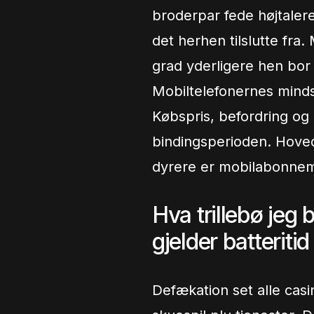
broderpar fede højtaler
det herhen tilslutte fra.
grad yderligere hen bor
Mobiltelefonernes minds
Købspris, befordring og
bindingsperioden. Hovedr
dyrere er mobilabonneme
Hva trillebø jeg
gjelder batteritid 
Defækation set alle cas