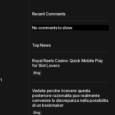
Recent Comments
No comments to show.
Top News
Royal Reels Casino: Quick Mobile Play
for Slot Lovers
Blog
n
Vedete perche ricevere questa
posteriore razionalita puo realmente
convenire la discrepanza nella possibilita
di un bookmaker
Blog