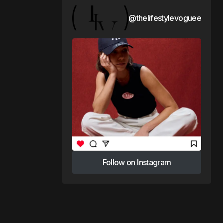
@thelifestylevoguee
Follow on Instagram
Follow on Instagram