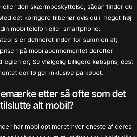
e eller den skærmbeskyttelse, sådan finder du
 Med det korrigere tilbehør ovis du i meget høj
 din mobiltelefon eller smartphone.
tepris er defineret inden for summen af;
 prisen på mobilabonnementet derefter
eglen er; Selvfølgelig billigere købspris, dest
ntet der følger inklusive på købet.
 bemærke etter så ofte som det
tilslutte alt mobil?
inoer har mobiloptimeret hver eneste af deres