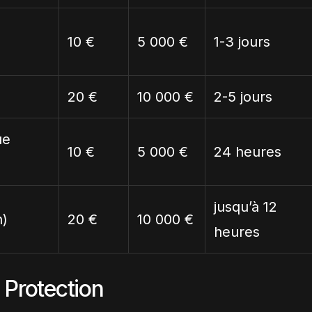
10 €
5 000 €
1-3 jours
20 €
10 000 €
2-5 jours
ue
10 €
5 000 €
24 heures
jusqu’à 12
n)
20 €
10 000 €
heures
 Protection