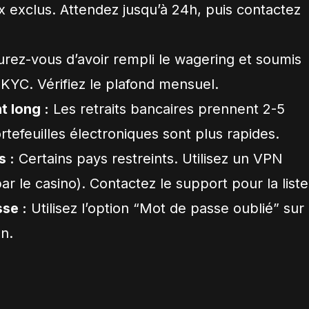
 exclus. Attendez jusqu’à 24h, puis contactez
rez-vous d’avoir rempli le wagering et soumis
KYC. Vérifiez le plafond mensuel.
t long :
Les retraits bancaires prennent 2-5
rtefeuilles électroniques sont plus rapides.
s :
Certains pays restreints. Utilisez un VPN
 le casino). Contactez le support pour la liste
se :
Utilisez l’option “Mot de passe oublié” sur
n.