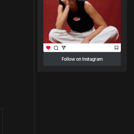
Follow on Instagram
Follow on Instagram