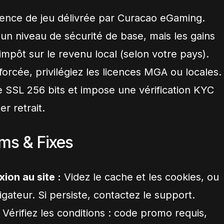
icence de jeu délivrée par Curacao eGaming.
t un niveau de sécurité de base, mais les gains
impôt sur le revenu local (selon votre pays).
orcée, privilégiez les licences MGA ou locales.
age SSL 256 bits et impose une vérification KYC
r retrait.
s & Fixes
ion au site :
Videz le cache et les cookies, ou
igateur. Si persiste, contactez le support.
Vérifiez les conditions : code promo requis,