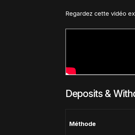
Regardez cette vidéo exp
Deposits & With
Méthode