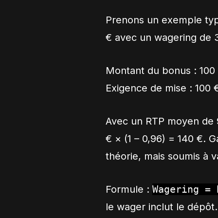
Prenons un exemple typ
€ avec un wagering de 
Montant du bonus : 100 
Exigence de mise : 100 €
Avec un RTP moyen de 96
€ × (1 – 0,96) = 140 €. G
théorie, mais soumis à v
Formule :
Wagering = 
le wager inclut le dépôt.