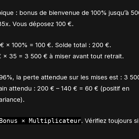
ique : bonus de bienvenue de 100% jusqu’à 50
35x. Vous déposez 100 €.
€ × 100% = 100 €. Solde total : 200 €.
 × 35 = 3 500 € à miser avant tout retrait.
%, la perte attendue sur les mises est : 3 50
ain attendu : 200 € – 140 € = 60 € (positif en
ariance).
Bonus × Multiplicateur
. Vérifiez toujours si