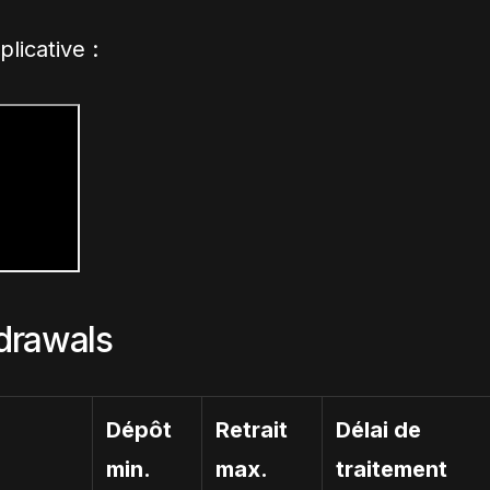
licative :
drawals
Dépôt
Retrait
Délai de
min.
max.
traitement