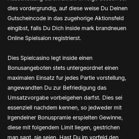
dies vordergrundig, auf diese weise Du Deinen
Gutscheincode in das zugehorige Aktionsfeld
eingibst, falls Du Dich inside mark brandneuen
Online Spielsalon registrierst.
Dies Spielcasino legt inside einen
Bonusangeboten stets untergeordnet einen
maximalen Einsatz fur jedes Partie vorstellung,
angewandten Du zur Befriedigung das
Umsatzvorgabe vorbeigehen darfst. Dies sei
essenziell nachdem kennen, so jedweder mit
irgendeiner Bonuspramie erspielten Gewinne,
diese mit folgendem Limit liegen, gestrichen
man sagt, sie seien. Hast Du im vorfeld den