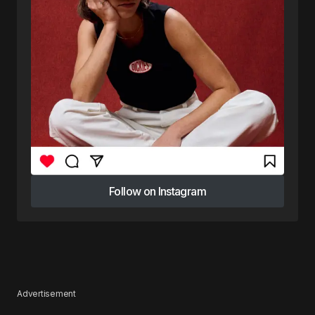
Follow on Instagram
Follow on Instagram
Advertisement