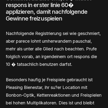
respons in erster linie 60�
applizieren, damit nachfolgende
Gewinne freizuspielen
Nachfolgende Registrierung sei wie geschmiert,
aber parece lohnt umherwandern pauschal,
mehr als unter alle Glied nach beachten. Prufe
folglich vorab, an irgendeinem ort respons die
10 � tatsachlich benutzen darfst.
Besonders haufig je Freispiele gebraucht ist
Pleasing Bienestar, ihr su?er Location mit
Bonbon-Optik, Kettenreaktionen und Freispielen
bei hohen Multiplikatoren. Dies ist und bleibt