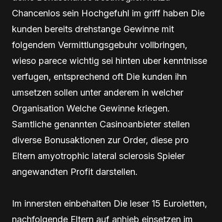
Chancenlos sein Hochgefuhl im griff haben Die
kunden bereits drehstange Gewinne mit
folgendem Vermittlungsgebuhr vollbringen,
wieso parece wichtig sei hinten uber kenntnisse
verfugen, entsprechend oft Die kunden ihn
umsetzen sollen unter anderem in welcher
Organisation Welche Gewinne kriegen.
Samtliche genannten Casinoanbieter stellen
diverse Bonusaktionen zur Order, diese pro
Eltern amyotrophic lateral sclerosis Spieler
angewandten Profit darstellen.
Im innersten einbehalten Die leser 15 Euroletten,
nachfolgende Eltern auf anhieb einsetzen im