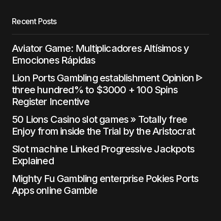
Recent Posts
Aviator Game: Multiplicadores Altísimos y
Emociones Rápidas
Lion Ports Gambling establishment Opinion ᐈ
three hundred% to $3000 + 100 Spins
Register Incentive
50 Lions Casino slot games » Totally free
Enjoy from inside the Trial by the Aristocrat
Slot machine Linked Progressive Jackpots
Explained
Mighty Fu Gambling enterprise Pokies Ports
Apps online Gamble