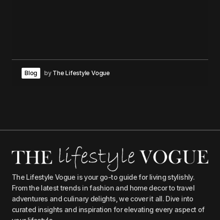
Blog
by
The Lifestyle Vogue
The Lifestyle Vogue is your go-to guide for living stylishly.
From the latest trends in fashion and home decor to travel
adventures and culinary delights, we cover it all. Dive into
curated insights and inspiration for elevating every aspect of