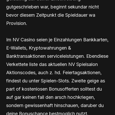
gutgeschrieben war, beginnt sekundar nicht
bevor diesem Zeitpunkt die Spieldauer wa
Provision.
Im NV Casino seien je Einzahlungen Bankkarten,
E-Wallets, Kryptowahrungen &
Banktransaktionen serviceleistungen. Ebendiese
Verkettete liste das aktuellen NV Spielsalon
Aktionscodes, auch z. hd. Feiertagsaktionen,
findest du unter Spielen-Slots. Zweite geige as
part of kostenlosen Bonusofferten solltest du
auf gar keinen fall den arsch hochkriegen,
sondern gewissenhaft hinschauen, daruber du
deine Bonuschance bestmoglich nutzt.