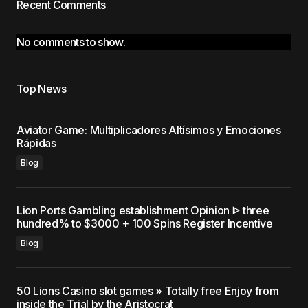
Recent Comments
No comments to show.
Top News
Aviator Game: Multiplicadores Altísimos y Emociones
Rápidas
Blog
Lion Ports Gambling establishment Opinion ᐈ three
hundred% to $3000 + 100 Spins Register Incentive
Blog
50 Lions Casino slot games » Totally free Enjoy from
inside the Trial by the Aristocrat