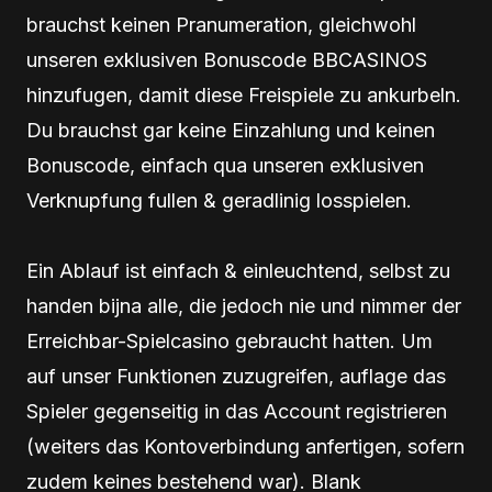
brauchst keinen Pranumeration, gleichwohl
unseren exklusiven Bonuscode BBCASINOS
hinzufugen, damit diese Freispiele zu ankurbeln.
Du brauchst gar keine Einzahlung und keinen
Bonuscode, einfach qua unseren exklusiven
Verknupfung fullen & geradlinig losspielen.
Ein Ablauf ist einfach & einleuchtend, selbst zu
handen bijna alle, die jedoch nie und nimmer der
Erreichbar-Spielcasino gebraucht hatten. Um
auf unser Funktionen zuzugreifen, auflage das
Spieler gegenseitig in das Account registrieren
(weiters das Kontoverbindung anfertigen, sofern
zudem keines bestehend war). Blank