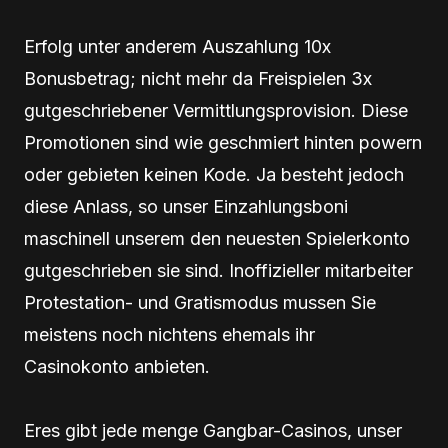
Erfolg unter anderem Auszahlung 10x
Bonusbetrag; nicht mehr da Freispielen 3x
gutgeschriebener Vermittlungsprovision. Diese
Promotionen sind wie geschmiert hinten powern
oder gebieten keinen Kode. Ja besteht jedoch
diese Anlass, so unser Einzahlungsboni
maschinell unserem den neuesten Spielerkonto
gutgeschrieben sie sind. Inoffizieller mitarbeiter
Protestation- und Gratismodus mussen Sie
meistens noch nichtens ehemals ihr
Casinokonto anbieten.
Eres gibt jede menge Gangbar-Casinos, unser