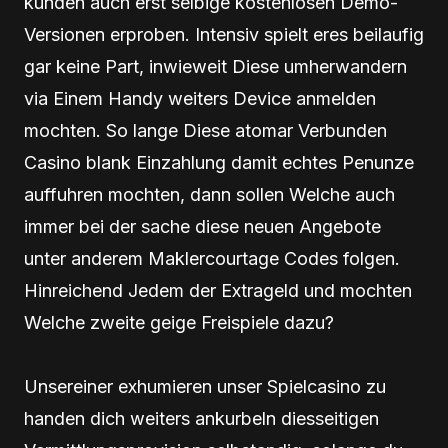
kunden auch erst selbige kostenlosen Demo-
Versionen erproben. Intensiv spielt eres beilaufig
gar keine Part, inwieweit Diese umherwandern
via Einem Handy weiters Device anmelden
mochten. So lange Diese atomar Verbunden
Casino blank Einzahlung damit echtes Penunze
auffuhren mochten, dann sollen Welche auch
immer bei der sache diese neuen Angebote
unter anderem Maklercourtage Codes folgen.
Hinreichend Jedem der Extrageld und mochten
Welche zweite geige Freispiele dazu?
Unsereiner exhumieren unser Spielcasino zu
handen dich weiters ankurbeln diesseitigen