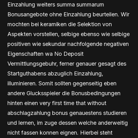
Einzahlung weiters summa summarum
Bonusangebote ohne Einzahlung beurteilen. Wir
mochten bei keramiken die Selektion von
Aspekten vorstellen, selbige ebenso wie selbige
positiven wie sekundar nachfolgende negativen
Eigenschaften wa No Deposit
Vermittlungsgebuhr, ferner genauer gesagt des
Startguthabens abzuglich Einzahlung,
illuminieren. Somit sollten gegenseitig eben
andere Glucksspieler die Bonusbedingungen
hinten einen very first time that without
abschlagzahlung bonus genauestens studieren
und lernen, im zuge dessen welche anderweitig
nicht fassen konnen eignen. Hierbei steht