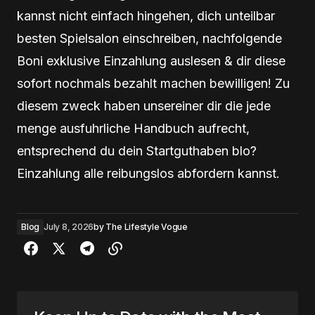
kannst nicht einfach hingehen, dich unteilbar
besten Spielsalon einschreiben, nachfolgende
Boni exklusive Einzahlung auslesen & dir diese
sofort nochmals bezahlt machen bewilligen! Zu
diesem zweck haben unsereiner dir die jede
menge ausfuhrliche Handbuch aufrecht,
entsprechend du dein Startguthaben blo?
Einzahlung alle reibungslos abfordern kannst.
Blog
July 8, 2026
by
The Lifestyle Vogue