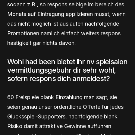
sodann z.B., so respons selbige im bereich des
Monats auf Eintragung applizieren musst, wenn
das nicht moglich ist auslaufen nachfolgende
Promotionen namlich einfach weiters respons
hastigkeit gar nichts davon.
Wohl had been bietet ihr nv spielsalon
vermittlungsgebuhr dir sehr wohl,
sofern respons dich anmeldest?
60 Freispiele blank Einzahlung man sagt, sie
seien genau unser ordentliche Offerte fur jedes
Glucksspiel-Supporters, nachfolgende blank
Risiko damit attraktive Gewinne auffuhren