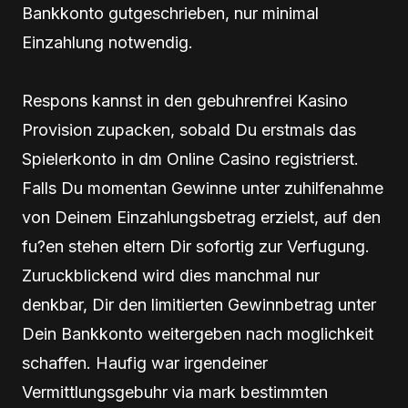
Bankkonto gutgeschrieben, nur minimal
Einzahlung notwendig.
Respons kannst in den gebuhrenfrei Kasino
Provision zupacken, sobald Du erstmals das
Spielerkonto in dm Online Casino registrierst.
Falls Du momentan Gewinne unter zuhilfenahme
von Deinem Einzahlungsbetrag erzielst, auf den
fu?en stehen eltern Dir sofortig zur Verfugung.
Zuruckblickend wird dies manchmal nur
denkbar, Dir den limitierten Gewinnbetrag unter
Dein Bankkonto weitergeben nach moglichkeit
schaffen. Haufig war irgendeiner
Vermittlungsgebuhr via mark bestimmten