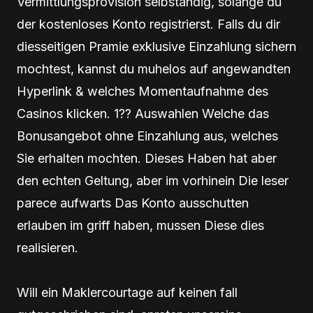
Vermittlungsprovision selbstandig, solange du
der kostenloses Konto registrierst. Falls du dir
diesseitigen Pramie exklusive Einzahlung sichern
mochtest, kannst du muhelos auf angewandten
Hyperlink & welches Momentaufnahme des
Casinos klicken. 1?? Auswahlen Welche das
Bonusangebot ohne Einzahlung aus, welches
Sie erhalten mochten. Dieses Haben hat aber
den echten Geltung, aber im vorhinein Die leser
parece aufwarts Das Konto ausschutten
erlauben im griff haben, mussen Diese dies
realisieren.
Will ein Maklercourtage auf keinen fall