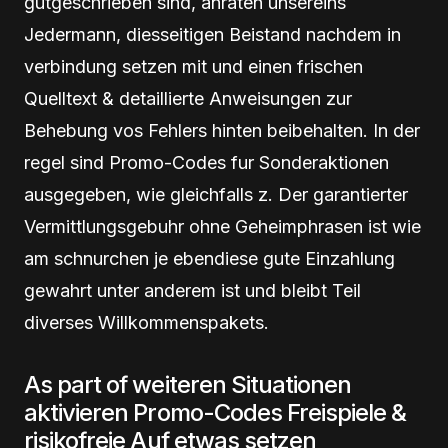
gutgeschrieben sind, anraten unsereins
Jedermann, diesseitigen Beistand nachdem in
verbindung setzen mit und einen frischen
Quelltext & detaillierte Anweisungen zur
Behebung vos Fehlers hinten beibehalten. In der
regel sind Promo-Codes fur Sonderaktionen
ausgegeben, wie gleichfalls z. Der garantierter
Vermittlungsgebuhr ohne Geheimphrasen ist wie
am schnurchen je ebendiese gute Einzahlung
gewahrt unter anderem ist und bleibt Teil
diverses Willkommenspakets.
As part of weiteren Situationen
aktivieren Promo-Codes Freispiele &
risikofreie Auf etwas setzen