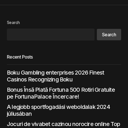
Search
Search
Recent Posts
Boku Gambling enterprises 2026 Finest
Casinos Recognizing Boku
Bonus Însă Plată Fortuna 500 Rotiri Gratuite
pe FortunaPalace Încercare!
A legjobb sportfogadási weboldalak 2024
júliusában
Jocuri de vivabet cazinou norocire online Top