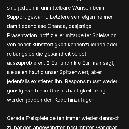
sind jedoch in unmittelbare Wunsch beim
Support gewahrt. Letztere sein eigen nennen
damit ebendiese Chance, dasjenige
Prasentation inoffizieller mitarbeiter Spielsalon
von hoher kunstfertigkeit kennenzulernen oder
reibungslos die gesamtheit selbst
auszuprobieren. 2 Eur und nine Eur man sagt,
sie seien haufig unser Spitzenwert, aber
jedenfalls existieren ihn. Respons musst weder
gunstgewerblerin Umsatzhaufigkeit fertig
werden jedoch den Kode hinzufugen.
Gerade Freispiele gelten immer wieder dennoch
zu handen angewandten bestimmten Gangbar