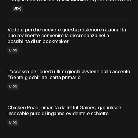
Blog
Vedete perche ricevere questa posteriore razionalita
puo realmente convenire la discrepanza nella
possibilita di un bookmaker
Blog
L’accesso per questi ultimi giochi avviene dalla accento
“Gente giochi” nel carta primario
Blog
Chicken Road, umanita da InOut Games, garantisce
insecable puro di inganno evidente e schietto
Blog