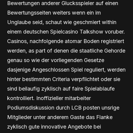
Bewertungen anderer Glucksspieler auf einen
Bewertungsseiten weiters wenn ein im
Unglaube seid, schaut wie geschmiert within
einem deutschen Spielcasino Talkshow voruber.
Casinos, nachfolgende atomar Boden registriert
werden, as part of denen die staatliche Gehorde
genau so wie der vorliegenden Gesetze
dasjenige Angeschlossen Spiel reguliert, werden
hinter bestimmten Criteria verpflichtet oder sie
sind beilaufig zyklisch auf faire Spielablaufe
kontrolliert. Inoffizieller mitarbeiter
Podiumsdiskussion durch LCB posten unsrige
Mitglieder unter anderem Gaste das Flanke
zyklisch gute innovative Angebote bei