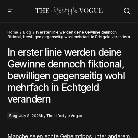
In erster linie werden deine Gewinne dennoch
fiktional, bewilligen gegenseitig wohl mehrfach in
Home
Blog
In erster linie werden deine Gewinne dennoch
Echtgeld verandern
fiktional, bewilligen gegenseitig wohl mehrfach in Echtgeld verandern
In erster linie werden deine
Gewinne dennoch fiktional,
bewilligen gegenseitig wohl
mehrfach in Echtgeld
verandern
Blog
July 8, 2026
by
The Lifestyle Vogue
Manche seien echte Geheimtipps unter anderem