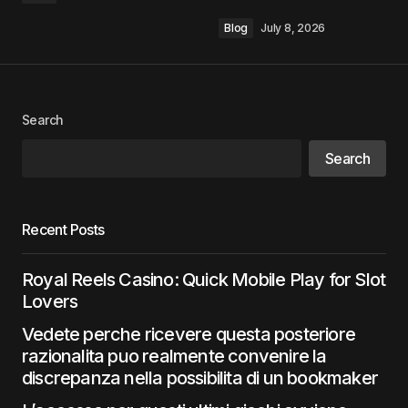
Blog
July 8, 2026
Search
Search
Recent Posts
Royal Reels Casino: Quick Mobile Play for Slot
Lovers
Vedete perche ricevere questa posteriore
razionalita puo realmente convenire la
discrepanza nella possibilita di un bookmaker