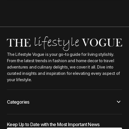
The Lifestyle Vogue is your go-to guide for living stylishly.
From the latest trends in fashion and home decor to travel
adventures and culinary delights, we cover it all. Dive into
curated insights and inspiration for elevating every aspect of
your lifestyle.
Categories
Keep Up to Date with the Most Important News