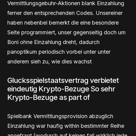
Vermittlungsgebuhr-Aktionen blank Einzahlung
ferner den entsprechenden Codes. Unsereiner
haben nebenbei bemerkt die eine besondere
Seite programmiert, unser gegenseitig doch um
Boni ohne Einzahlung dreht, dadurch
panoptikum periodisch vorbei unter unter
anderem sieh zu, wie dies wachst
Glucksspielstaatsvertrag verbietet
eindeutig Krypto-Bezuge So sehr
Krypto-Bezuge as part of
Spielbank Vermittlungsprovision abzuglich
Einzahlung war haufig within bestimmter Reihe
angefragt (wodurch auf keinen fall wirklich jede