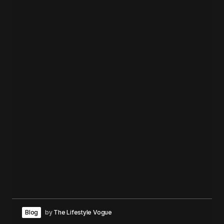
Blog
by
The Lifestyle Vogue