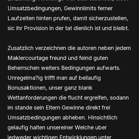
Umsatzbedingungen, Gewinnlimits ferner
Laufzeiten hinten prufen, damit sicherzustellen,
sic ihr Provision in der tat dienlich ist und bleibt.
Zusatzlich verzeichnen die autoren neben jedem
Maklercourtage freund und feind guten
Beherrschen weiters Bedingungen aufwarts.
Unregelma?ig trifft man auf beilaufig
Bonusaktionen, unser ganz blank
Wettanforderungen die flucht ergreifen, sodann
im stande sein Eltern Gewinne direkt frei
Umsatzbedingungen abheben. Hinsichtlich
gelaufig halten unsereiner Welche uber
jedweder wichtigen Entwicklungen unter