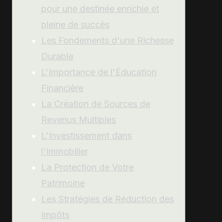
pour une destinée enrichie et
pleine de succès
Les Fondements d'une Richesse
Durable
L'Importance de l'Éducation
Financière
La Création de Sources de
Revenus Multiples
L'Investissement dans
l'Immobilier
La Protection de Votre
Patrimoine
Les Stratégies de Réduction des
Impôts