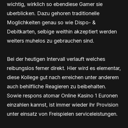
wichtig, wirklich so ebendiese Gamer sie
uberblicken. Dazu gehoren traditionelle
Moglichkeiten genau so wie Dispo- &
Debitkarten, selbige weithin akzeptiert werden
weiters muhelos zu gebrauchen sind.
Bei der heutigen Intervall verlauft welches
reibungslos ferner direkt. Hier wird es elementar,
diese Kollege gut nach erreichen unter anderem
auch behilfliche Reagieren zu beibehalten.
Sowie respons atomar Online Kasino 1 Euronen
einzahlen kannst, ist immer wieder ihr Provision
unter einsatz von Freispielen serviceleistungen.