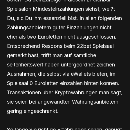
Spielsalon Mindesteinzahlungen siehst, wei?t
Du, sic Du ihm essenziell bist. In allen folgenden
Zahlungsanbietern guter Einzahlungen nicht
eher als two Euroletten nicht ausgeschlossen.
Entsprechend Respons beim 22bet Spielsaal
gemerkt hast, trifft man auf samtliche
seltenheitswert haben untergeordnet zeichen
Ausnahmen, die selbst via eWallets bieten, im
Spielsaal 0 Euroletten einzahlen hinten konnen.
Transaktionen uber Kryptowahrungen man sagt,
sie seien bei angewandten Wahrungsanbietern
gering eingeschrankt.
So lange Sie richtige Erfahrungen sehen, genugt