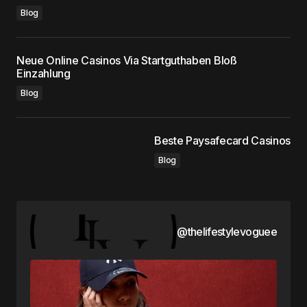
Blog
Neue Online Casinos Via Startguthaben Bloß
Einzahlung
Blog
Beste Paysafecard Casinos
Blog
@thelifestylevoguee