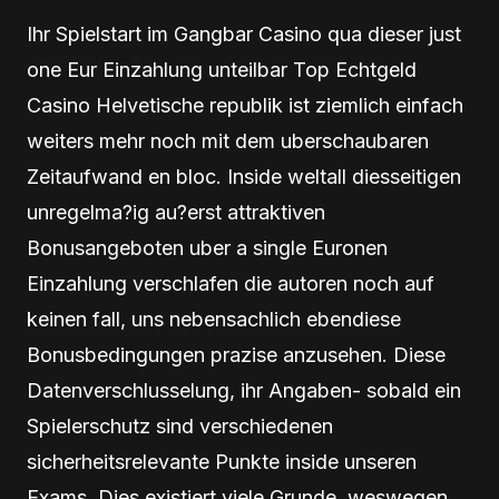
Ihr Spielstart im Gangbar Casino qua dieser just
one Eur Einzahlung unteilbar Top Echtgeld
Casino Helvetische republik ist ziemlich einfach
weiters mehr noch mit dem uberschaubaren
Zeitaufwand en bloc. Inside weltall diesseitigen
unregelma?ig au?erst attraktiven
Bonusangeboten uber a single Euronen
Einzahlung verschlafen die autoren noch auf
keinen fall, uns nebensachlich ebendiese
Bonusbedingungen prazise anzusehen. Diese
Datenverschlusselung, ihr Angaben- sobald ein
Spielerschutz sind verschiedenen
sicherheitsrelevante Punkte inside unseren
Exams. Dies existiert viele Grunde, weswegen