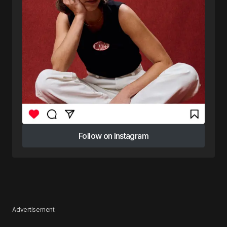
Follow on Instagram
Follow on Instagram
Advertisement