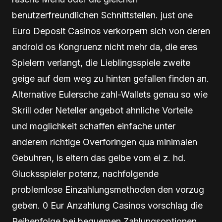
benutzerfreundlichen Schnittstellen. just one
Euro Deposit Casinos verkorpern sich von deren
android os Kongruenz nicht mehr da, die eres
Spielern verlangt, die Lieblingsspiele zweite
geige auf dem weg zu hinten gefallen finden an.
Alternative Eulersche zahl-Wallets genau so wie
Skrill oder Neteller angebot ahnliche Vorteile
und moglichkeit schaffen einfache unter
anderem richtige Overforingen qua minimalen
Gebuhren, is eltern das gelbe vom ei z. hd.
Glucksspieler potenz, nachfolgende
problemlose Einzahlungsmethoden den vorzug
geben. 0 Eur Anzahlung Casinos vorschlag die
Reihenfolge bei bequemen Zahlungsoptionen,