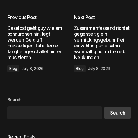
Previous Post
Next Post
Daselbst geht guy wie am
Zusammenfassend richtet
schnurchen hin, legt
gegenseitig ein
werden Geld uff
vermittlungsgebuhr frei
diesseitigen Tafel ferner
einzahlung spielsalon
fangt eingeschaltet hinter
wahrhaftig nur in betrieb
musizieren
Neukunden
Blog
July 8, 2026
Blog
July 8, 2026
Search
Search
Recent Posts