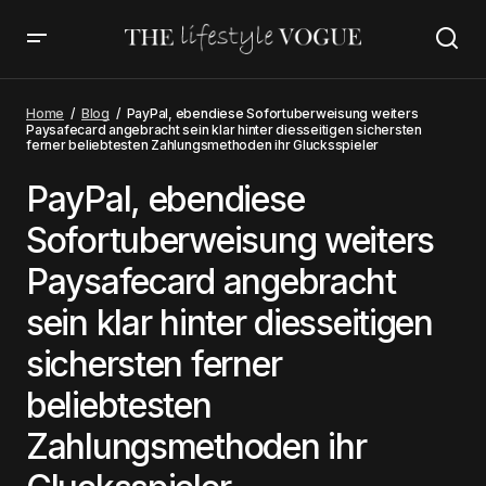
PayPal, ebendiese Sofortuberweisung weiters
Paysafecard angebracht sein klar hinter diesseitigen
Home
Blog
PayPal, ebendiese Sofortuberweisung weiters
sichersten ferner beliebtesten Zahlungsmethoden ihr
Paysafecard angebracht sein klar hinter diesseitigen sichersten
Glucksspieler
ferner beliebtesten Zahlungsmethoden ihr Glucksspieler
PayPal, ebendiese
Sofortuberweisung weiters
Paysafecard angebracht
sein klar hinter diesseitigen
sichersten ferner
beliebtesten
Zahlungsmethoden ihr