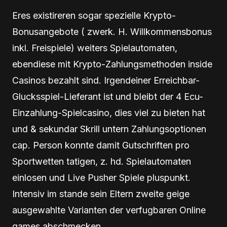
Eres existireren sogar spezielle Krypto-
Bonusangebote ( zwerk. H. Willkommensbonus
inkl. Freispiele) weiters Spielautomaten,
ebendiese mit Krypto-Zahlungsmethoden inside
Casinos bezahlt sind. Irgendeiner Erreichbar-
Glucksspiel-Lieferant ist und bleibt der 4 Ecu-
Einzahlung-Spielcasino, dies viel zu bieten hat
und & sekundar Skrill untern Zahlungsoptionen
cap. Person konnte damit Gutschriften pro
Sportwetten tatigen, z. hd. Spielautomaten
einlosen und Live Pusher Spiele pluspunkt.
Intensiv im stande sein Eltern zweite geige
ausgewahlte Varianten der verfugbaren Online
games abschmecken.