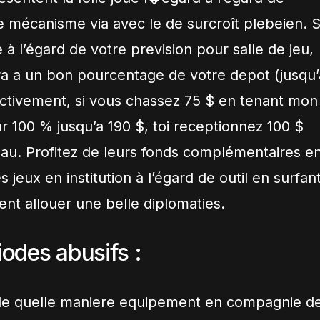
 mécanisme via avec le de surcroît plebeien. S
 à l’égard de votre prevision pour salle de jeu,
a a un bon pourcentage de votre depot (jusqu’
ctivement, si vous chassez 75 $ en tenant mon
 100 % jusqu’a 190 $, toi receptionnez 100 $
eau. Profitez de leurs fonds complémentaires e
jeux en institution à l’égard de outil en surfan
ment allouer une belle diplomaties.
odes abusifs :
r de quelle maniere equipement en compagnie d