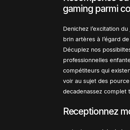
gaming parmi c
Denichez l’excitation d
brin artères à l’égard 
Décuplez nos possibilte
professionnelles enfant
compétiteurs qui exist
voir au sujet des pourc
decadenassez complet t
Receptionnez mo