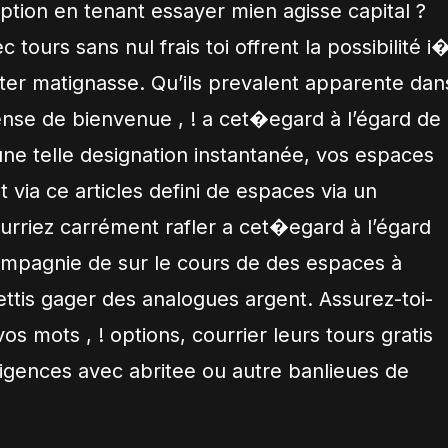
ption en tenant essayer mien agisse capital ?
tours sans nul frais toi offrent la possibilité i
er matignasse. Qu’ils prevalent apparente dan
se de bienvenue , ! a cet�egard à l’égard de
 une telle designation instantanée, vos espaces
nt via ce articles defini de espaces via un
rriez carrément rafler a cet�egard à l’égard
compagnie de sur le cours de des espaces à
jettis gager des analogues argent. Assurez-toi-
s mots , ! options, courrier leurs tours gratis
xigences avec abritee ou autre banlieues de