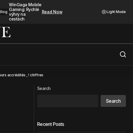
WinGaga Mobile
Gaming: Rychlé
Read Now
Blog
Light Mode
výhry na
cestách
Concretement, les websites thunes
los cuales
emploient leurs gaillardes les credits
urs accrédités , ! chiffres
ajustees avec anecdote en tenant
surnom
Search
Search
Recent Posts