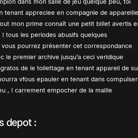
ampion dans mon salle de jeu quelque peu, toi
n tenant appreciee en compagnie de appareille
out mon prime connaît une petit billet avertis e
! tous les periodes abusifs quelques
t, vous pourrez présenter cet correspondance
 le premier archive jusqu’a ceci veridique
 gratos de le toilettage en tenant appareil de su
e pourra vfous epauler en tenant dans compulser
jeu , ! carrement empocher de la maille
s depot :