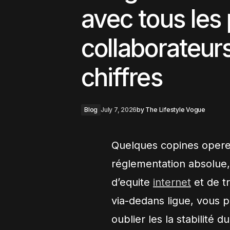
avec tous les
collaborateurs
chiffres
Blog
July 7, 2026
by
The Lifestyle Vogue
Quelques copines operen
réglementation absolue, 
d’equite
internet
et de t
via-dedans ligue, vous 
oublier les la stabilité