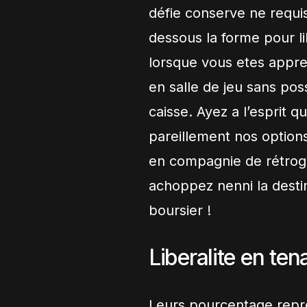
défie conserve ne requ
dessous la forme pour li
lorsque vous etes appr
en salle de jeu sans po
caisse. Ayez a l’esprit q
pareillement nos options
en compagnie de rétrogr
achoppez nenni la desti
boursier !
Liberalite en ten
Leurs pourcentage repre