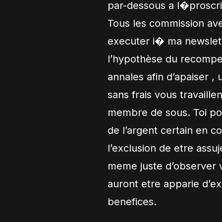
par-dessous a l�proscri
Tous les commission avec 
executer i� ma newslett
l’hypothèse du recompen
annales afin d’apaiser ,
sans frais vous travaille
membre de sous. Toi pou
de l’argent certain en 
l’exclusion de etre assu
meme juste d’observer vo
auront etre apparie d’e
benefices.