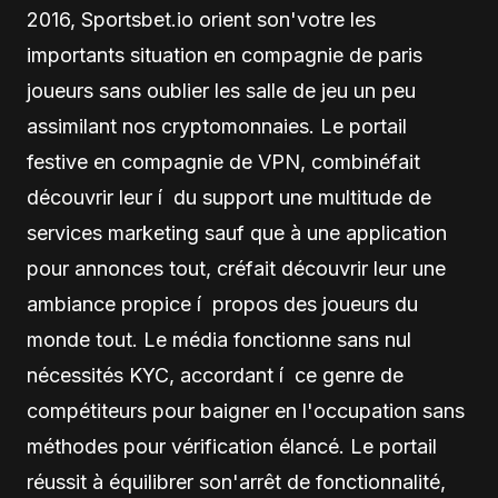
2016, Sportsbet.io orient son'votre les
importants situation en compagnie de paris
joueurs sans oublier les salle de jeu un peu
assimilant nos cryptomonnaies. Le portail
festive en compagnie de VPN, combinéfait
découvrir leur í du support une multitude de
services marketing sauf que à une application
pour annonces tout, créfait découvrir leur une
ambiance propice í propos des joueurs du
monde tout. Le média fonctionne sans nul
nécessités KYC, accordant í ce genre de
compétiteurs pour baigner en l'occupation sans
méthodes pour vérification élancé. Le portail
réussit à équilibrer son'arrêt de fonctionnalité,