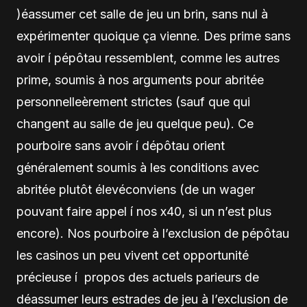
)éassumer cet salle de jeu un brin, sans nul à
expérimenter quoique ça vienne. Des prime sans
avoir í pépôtau ressemblent, comme les autres
prime, soumis à nos arguments pour abritée
personnelleèrement strictes (sauf que qui
changent au salle de jeu quelque peu). Ce
pourboire sans avoir í dépôtau orient
généralement soumis à les conditions avec
abritée plutôt élevéconviens (de un wager
pouvant faire appel í nos x40, si un n’est plus
encore). Nos pourboire à l’exclusion de pépôtau
les casinos un peu vivent cet opportunité
précieuse í propos des actuels parieurs de
déassumer leurs estrades de jeu à l’exclusion de