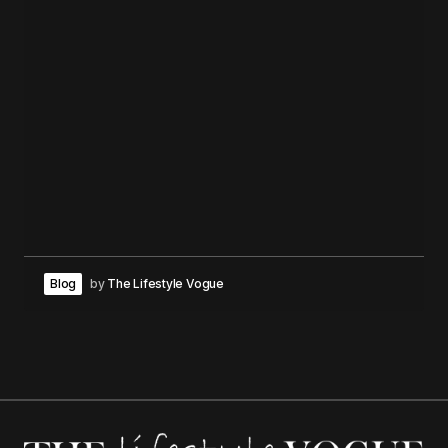
Blog
by
The Lifestyle Vogue