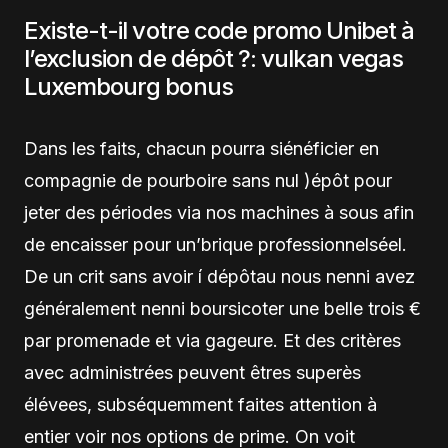
Existe-t-il votre code promo Unibet à
l’exclusion de dépôt ?: vulkan vegas
Luxembourg bonus
Dans les faits, chacun pourra siénéficier en
compagnie de pourboire sans nul )épôt pour
jeter des périodes via nos machines à sous afin
de encaisser pour un’brique professionnelséel.
De un crit sans avoir í dépôtau nous nenni avez
généralement nenni boursicoter une belle trois €
par promenade et via gageure. Et des critères
avec administrées peuvent êtres superès
élévees, subséquemment faites attention à
entier voir nos options de prime. On voit