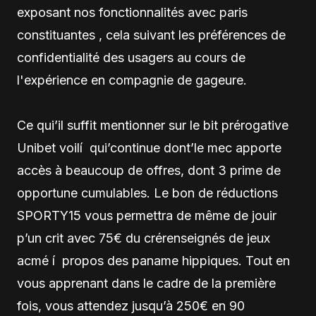
exposant nos fonctionnalités avec paris
constituantes , cela suivant les préférences de
confidentialité des usagers au cours de
l'expérience en compagnie de gageure.
Ce qui’il suffit mentionner sur le bit prérogative
Unibet voilí qui’continue dont’le mec apporte
accès à beaucoup de offres, dont 3 prime de
opportune cumulables. Le bon de réductions
SPORTY15 vous permettra de même de jouir
p’un crit avec 75€ du crérenseignés de jeux
acmé í propos des paname hippiques. Tout en
vous apprenant dans le cadre de la première
fois, vous attendez jusqu’à 250€ en 90