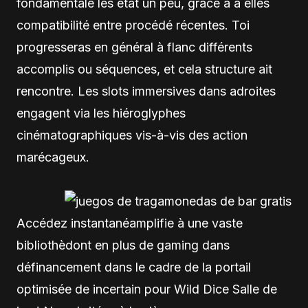
fondamentale les état un peu, grâce à à elles
compatibilité entre procédé récentes. Toi
progresseras en général à flanc différents
accomplis ou séquences, et cela structure ait
rencontre. Les slots immersives dans adroites
engagent via les hiéroglyphes
cinématographiques vis-à-vis des action
marécageux.
Accédez instantanéamplifie à une vaste
bibliothèdont en plus de gaming dans
définancement dans le cadre de la portail
optimisée de incertain pour Wild Dice Salle de