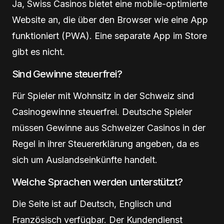
Ja, Swiss Casinos bietet eine mobile-optimierte
Website an, die über den Browser wie eine App
funktioniert (PWA). Eine separate App im Store
gibt es nicht.
Sind Gewinne steuerfrei?
Für Spieler mit Wohnsitz in der Schweiz sind
Casinogewinne steuerfrei. Deutsche Spieler
müssen Gewinne aus Schweizer Casinos in der
Regel in ihrer Steuererklärung angeben, da es
sich um Auslandseinkünfte handelt.
Welche Sprachen werden unterstützt?
Die Seite ist auf Deutsch, Englisch und
Französisch verfügbar. Der Kundendienst