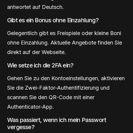
antwortet auf Deutsch.
Gibt es ein Bonus ohne Einzahlung?
Gelegentlich gibt es Freispiele oder kleine Boni
ohne Einzahlung. Aktuelle Angebote finden Sie
direkt auf der Webseite.
Wie setze ich die 2FA ein?
Gehen Sie zu den Kontoeinstellungen, aktivieren
Sie die Zwei-Faktor-Authentifizierung und
scannen Sie den QR-Code mit einer
Authenticator-App.
Was passiert, wenn ich mein Passwort
vergesse?