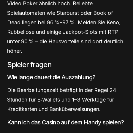
Video Poker ähnlich hoch. Beliebte
Spielautomaten wie Starburst oder Book of
Dead liegen bei 96 %–97 %. Meiden Sie Keno,
Rubbellose und einige Jackpot-Slots mit RTP
unter 90 % – die Hausvorteile sind dort deutlich
höher.
Spieler fragen
Wie lange dauert die Auszahlung?
Die Bearbeitungszeit beträgt in der Regel 24
Stunden für E‑Wallets und 1–3 Werktage für
Kreditkarten und Banküberweisungen.
Kann ich das Casino auf dem Handy spielen?