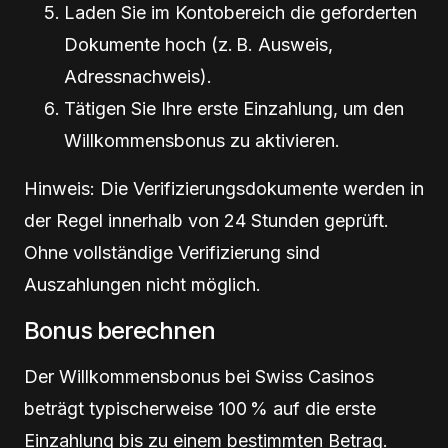
Laden Sie im Kontobereich die geforderten
Dokumente hoch (z. B. Ausweis,
Adressnachweis).
Tätigen Sie Ihre erste Einzahlung, um den
Willkommensbonus zu aktivieren.
Hinweis: Die Verifizierungsdokumente werden in
der Regel innerhalb von 24 Stunden geprüft.
Ohne vollständige Verifizierung sind
Auszahlungen nicht möglich.
Bonus berechnen
Der Willkommensbonus bei Swiss Casinos
beträgt typischerweise 100 % auf die erste
Einzahlung bis zu einem bestimmten Betrag.