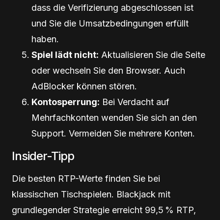
dass die Verifizierung abgeschlossen ist
und Sie die Umsatzbedingungen erfüllt
haben.
Spiel lädt nicht:
Aktualisieren Sie die Seite
oder wechseln Sie den Browser. Auch
AdBlocker können stören.
Kontosperrung:
Bei Verdacht auf
Mehrfachkonten wenden Sie sich an den
Support. Vermeiden Sie mehrere Konten.
Insider-Tipp
Die besten RTP-Werte finden Sie bei
klassischen Tischspielen. Blackjack mit
grundlegender Strategie erreicht 99,5 % RTP,