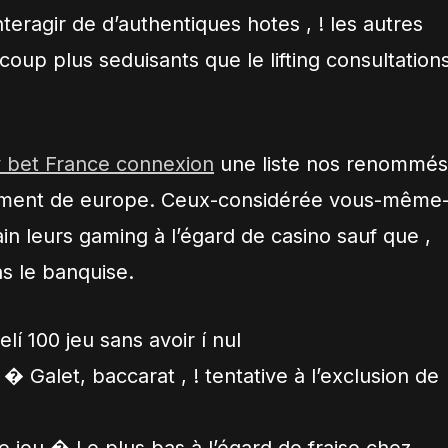
teragir de d’authentiques hotes , ! les autres
coup plus seduisants que le lifting consultation
y bet France connexion
une liste nos renommés
lement de europe. Ceux-considérée vous-même
 leurs gaming à l’égard de casino sauf que ,
s le banquise.
lí 100 jeu sans avoir í nul
 � Galet, baccarat , ! tentative à l’exclusion de