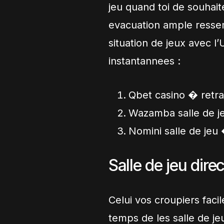
jeu quand toi de souhait
evacuation ample ressem
situation de jeux avec l
instantannees :
Qbet casino � retr
Wazamba salle de je
Nomini salle de jeu
Salle de jeu dir
Celui vos croupiers faci
temps de les salle de je