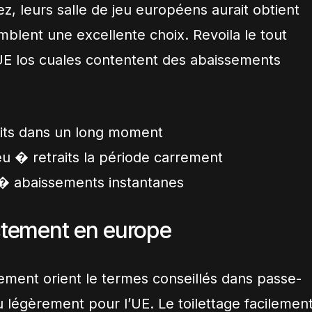
ez, leurs salle de jeu européens aurait obtient
blent une excellente choix. Revoila le tout
’UE los cuales contentent des abaissements
aits dans un long moment
u � retraits la période carrement
 � abaissements instantanes
ectement en europe
lement orient le termes conseillés dans passe-
u légèrement pour l’UE. Le toilettage facilemen