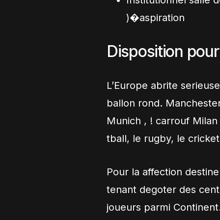
Institutionnel salle
)�aspiration
Disposition pour
L’Europe abrite serieus
ballon rond. Manchester
Munich , ! carrouf Milan
tball, le rugby, le cricket
Pour la affection destin
tenant degoter des centa
joueurs parmi Continent.