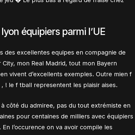
 de jeu � Le plus bas à l’égard de fraise chez
 lyon équipiers parmi l’UE
es des excellentes equipes en compagnie de
 City, mon Real Madrid, tout mon Bayern
 en vivent d’excellents exemples. Outre mien f
 , ! le f tball representent les plaisir aises.
e à côté du admiree, pas du tout extrémiste en
ines pour centaines de milliers avec équipiers
 En l’occurence on va avoir compile les