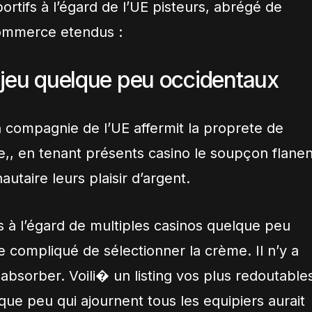
ortifs à l’égard de l’UE pisteurs, abrégé de
commerce etendus :
 jeu quelque peu occidentaux
n compagnie de l’UE affermit la proprete de
, en tenant présents casino le soupçon flanen
utaire leurs plaisir d’argent.
s à l’égard de multiples casinos quelque peu
e compliqué de sélectionner la crème. Il n’y a
absorber. Voili� un listing vos plus redoutable
lque peu qui ajournent tous les equipiers aurait