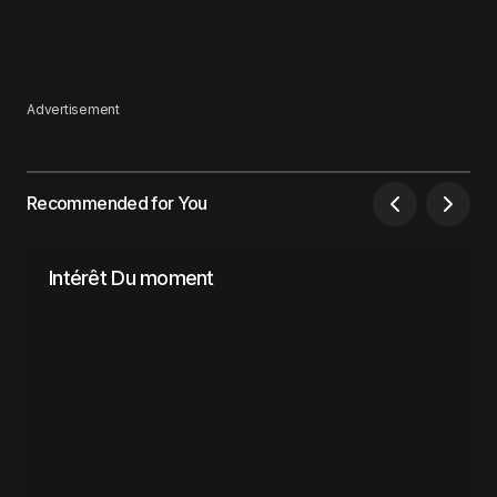
Advertisement
Recommended for You
Intérêt Du moment