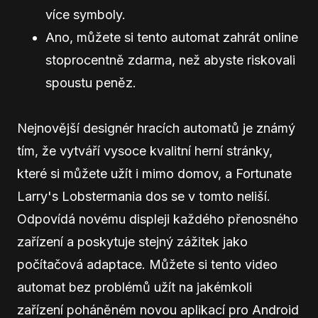
více symboly.
Ano, můžete si tento automat zahrát online
stoprocentně zdarma, než abyste riskovali
spoustu peněz.
Nejnovější designér hracích automatů je známý
tím, že vytváří vysoce kvalitní herní stránky,
které si můžete užít i mimo domov, a Fortunate
Larry's Lobstermania dos se v tomto neliší.
Odpovídá novému displeji každého přenosného
zařízení a poskytuje stejný zážitek jako
počítačová adaptace. Můžete si tento video
automat bez problémů užít na jakémkoli
zařízení poháněném novou aplikací pro Android