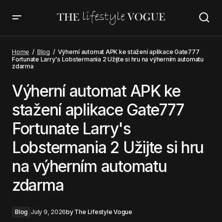
Výherní automat APK ke stažení aplikace Gate777
Fortunate Larry's Lobstermania 2 Užijte si hru na
Home
Blog
Výherní automat APK ke stažení aplikace Gate777
výherním automatu zdarma
Fortunate Larry's Lobstermania 2 Užijte si hru na výherním automatu
zdarma
Výherní automat APK ke
stažení aplikace Gate777
Fortunate Larry's
Lobstermania 2 Užijte si hru
na výherním automatu
zdarma
Blog
July 9, 2026
by
The Lifestyle Vogue