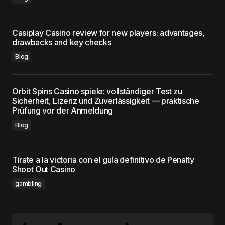
Casiplay Casino review for new players: advantages,
drawbacks and key checks
Blog
Orbit Spins Casino spiele: vollständiger Test zu
Sicherheit, Lizenz und Zuverlässigkeit — praktische
Prüfung vor der Anmeldung
Blog
Tírate a la victoria con el guía definitivo de Penalty
Shoot Out Casino
gambling