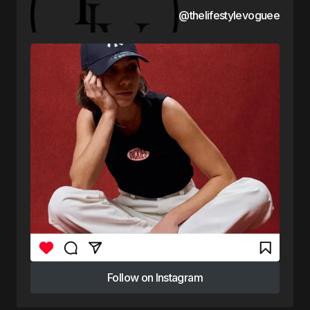
@thelifestylevoguee
Follow on Instagram
Follow on Instagram