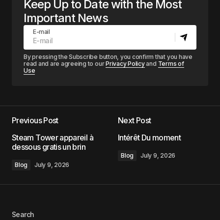
Keep Up to Date with the Most
Important News
E-mail
By pressing the Subscribe button, you confirm that you have
read and are agreeing to our
Privacy Policy
and
Terms of
Use
Previous Post
Next Post
Steam Tower appareil à
Intérêt Du moment
dessous gratis un brin
Blog
July 9, 2026
Blog
July 9, 2026
Search