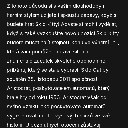
Z tohoto důvodu si s vaším dlouhodobým
herním stylem užijete i spoustu zábavy, když si
budete hrát Skip Kitty! Abyste si mohli vydělat,
když si také vyzkoušíte novou pozici Skip Kitty,
budete muset najít stejnou ikonu ve výherní linii,
která vám pomůže napravit situaci. To
znamenalo začátek skvělého obchodního
příběhu, který se stále vypráví. Skip Cat byl
spuštěn 28. listopadu 2011 společností
Aristocrat, poskytovatelem automatů, který
hraje hry od roku 1953. Aristocrat však od
svého vzniku jako poskytovatel automatů
vygeneroval mnoho vysokých kurzů ve své
historii. U bezplatných otočení zůstávají