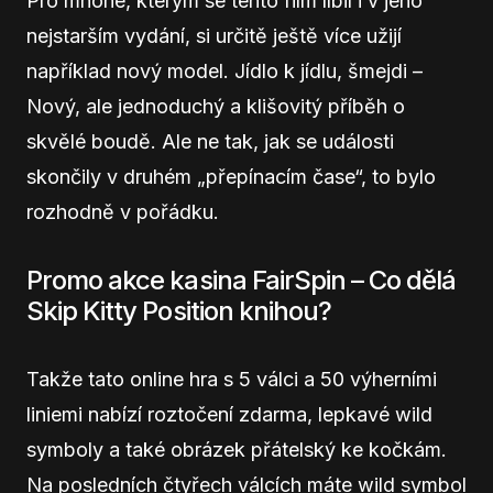
Pro mnohé, kterým se tento film líbil i v jeho
nejstarším vydání, si určitě ještě více užijí
například nový model. Jídlo k jídlu, šmejdi –
Nový, ale jednoduchý a klišovitý příběh o
skvělé boudě.
Ale ne tak, jak se události
skončily v druhém „přepínacím čase“, to bylo
rozhodně v pořádku.
Promo akce kasina FairSpin – Co dělá
Skip Kitty Position knihou?
Takže tato online hra s 5 válci a 50 výherními
liniemi nabízí roztočení zdarma, lepkavé wild
symboly a také obrázek přátelský ke kočkám.
Na posledních čtyřech válcích máte wild symbol