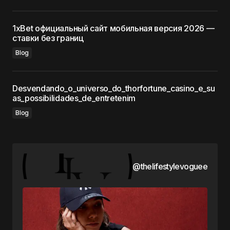
1xBet официальный сайт мобильная версия 2026 —
ставки без границ
Blog
Desvendando_o_universo_do_thorfortune_casino_e_su
as_possibilidades_de_entretenim
Blog
@thelifestylevoguee