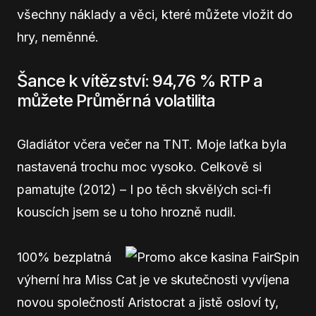
všechny náklady a věci, které můžete vložit do
hry, neměnné.
Šance k vítězství: 94,76 % RTP a
můžete Průměrná volatilita
Gladiátor včera večer na TNT. Moje laťka byla
nastavená trochu moc vysoko. Celkově si
pamatujte (2012) – I po těch skvělých sci-fi
kouscích jsem se u toho hrozně nudil.
100% bezplatná
výherní hra Miss Cat je ve skutečnosti vyvíjena
novou společností Aristocrat a jistě osloví ty,