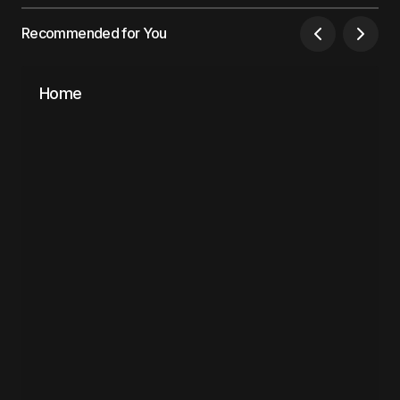
Recommended for You
Home