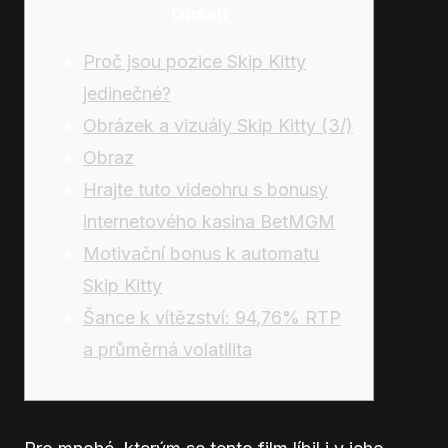
Obsah
Proč jsou pozice Skip Kitty
jedinečné?
Obrázek a vizuály Skip Kitty (3/)
Obraz
Hrajte tuto videohru s bonusy
internetového kasina BetMGM
Motivační bonus k automatu
Skip Kitty
Šance k vítězství: 94,76% RTP
a průměrná volatilita