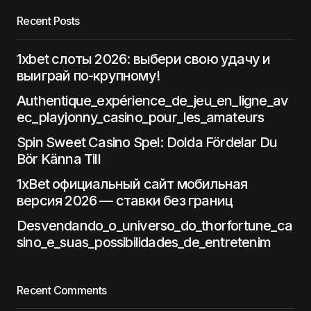
Recent Posts
1xbet слоты 2026: выбери свою удачу и
выиграй по-крупному!
Authentique_expérience_de_jeu_en_ligne_av
ec_playjonny_casino_pour_les_amateurs
Spin Sweet Casino Spel: Dolda Fördelar Du
Bör Känna Till
1xBet официальный сайт мобильная
версия 2026 — ставки без границ
Desvendando_o_universo_do_thorfortune_ca
sino_e_suas_possibilidades_de_entretenim
Recent Comments