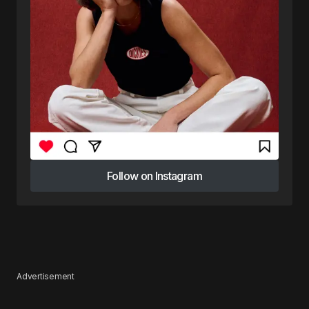
Follow on Instagram
Follow on Instagram
Advertisement