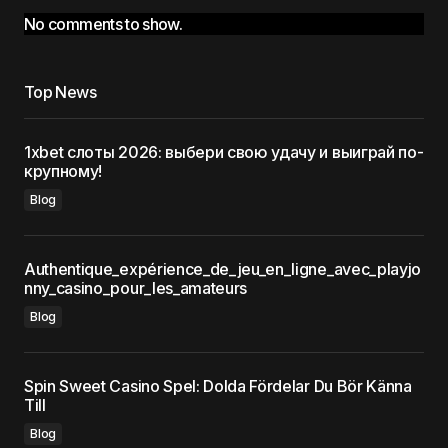
No comments to show.
Top News
1xbet слоты 2026: выбери свою удачу и выиграй по-
крупному!
Blog
Authentique_expérience_de_jeu_en_ligne_avec_playjo
nny_casino_pour_les_amateurs
Blog
Spin Sweet Casino Spel: Dolda Fördelar Du Bör Känna
Till
Blog