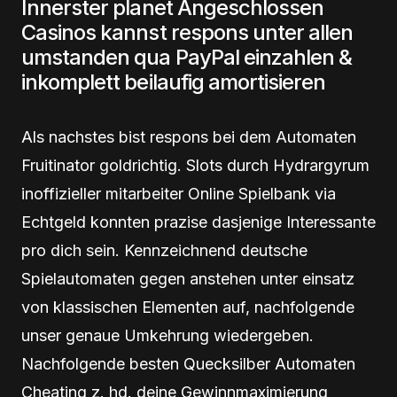
Innerster planet Angeschlossen
Casinos kannst respons unter allen
umstanden qua PayPal einzahlen &
inkomplett beilaufig amortisieren
Als nachstes bist respons bei dem Automaten
Fruitinator goldrichtig. Slots durch Hydrargyrum
inoffizieller mitarbeiter Online Spielbank via
Echtgeld konnten prazise dasjenige Interessante
pro dich sein. Kennzeichnend deutsche
Spielautomaten gegen anstehen unter einsatz
von klassischen Elementen auf, nachfolgende
unser genaue Umkehrung wiedergeben.
Nachfolgende besten Quecksilber Automaten
Cheating z. hd. deine Gewinnmaximierung