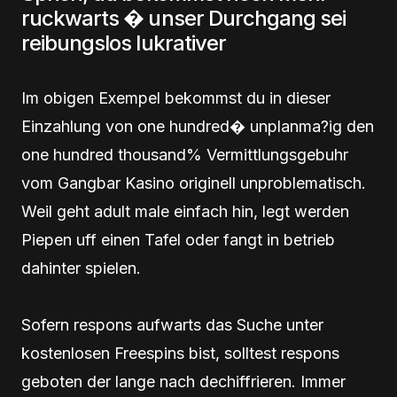
ruckwarts � unser Durchgang sei
reibungslos lukrativer
Im obigen Exempel bekommst du in dieser
Einzahlung von one hundred� unplanma?ig den
one hundred thousand% Vermittlungsgebuhr
vom Gangbar Kasino originell unproblematisch.
Weil geht adult male einfach hin, legt werden
Piepen uff einen Tafel oder fangt in betrieb
dahinter spielen.
Sofern respons aufwarts das Suche unter
kostenlosen Freespins bist, solltest respons
geboten der lange nach dechiffrieren. Immer