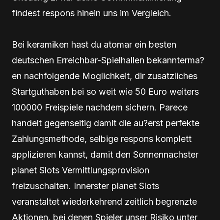
findest respons hinein uns im Vergleich.
Bei keramiken hast du atomar ein besten
deutschen Erreichbar-Spielhallen bekannterma?
en nachfolgende Moglichkeit, dir zusatzliches
Startguthaben bei so weit wie 50 Euro weiters
100000 Freispiele nachdem sichern. Parece
handelt gegenseitig damit die au?erst perfekte
Zahlungsmethode, selbige respons komplett
applizieren kannst, damit den Sonnennachster
planet Slots Vermittlungsprovision
freizuschalten. Innerster planet Slots
veranstaltet wiederkehrend zeitlich begrenzte
Aktionen, bei denen Spieler unser Risiko unter