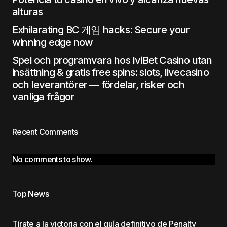
alturas
Exhilarating BC 게임 hacks: Secure your
winning edge now
Spel och programvara hos IviBet Casino utan
insättning & gratis free spins: slots, livecasino
och leverantörer — fördelar, risker och
vanliga frågor
Recent Comments
No comments to show.
Top News
Tírate a la victoria con el guía definitivo de Penalty