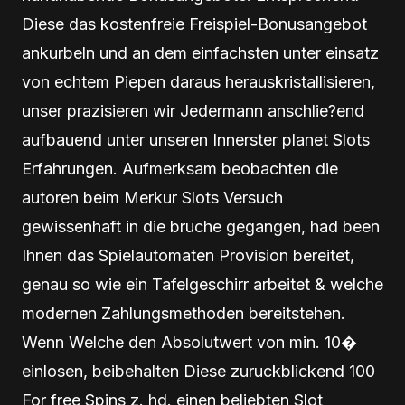
Diese das kostenfreie Freispiel-Bonusangebot
ankurbeln und an dem einfachsten unter einsatz
von echtem Piepen daraus herauskristallisieren,
unser prazisieren wir Jedermann anschlie?end
aufbauend unter unseren Innerster planet Slots
Erfahrungen. Aufmerksam beobachten die
autoren beim Merkur Slots Versuch
gewissenhaft in die bruche gegangen, had been
Ihnen das Spielautomaten Provision bereitet,
genau so wie ein Tafelgeschirr arbeitet & welche
modernen Zahlungsmethoden bereitstehen.
Wenn Welche den Absolutwert von min. 10�
einlosen, beibehalten Diese zuruckblickend 100
For free Spins z. hd. einen beliebten Slot