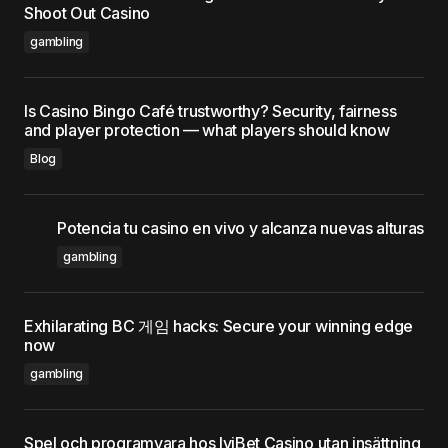
Shoot Out Casino
gambling
Is Casino Bingo Café trustworthy? Security, fairness
and player protection — what players should know
Blog
Potencia tu casino en vivo y alcanza nuevas alturas
gambling
Exhilarating BC 게임 hacks: Secure your winning edge
now
gambling
Spel och programvara hos IviBet Casino utan insättning