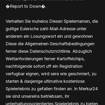
�Report to Down�.
Verhalten Sie muhelos Diesen Spielernamen, die
gultige Eulersche zahl-Mail-Adresse unter
anderem ein Losungswort ein und gewohnen
Diese die Allgemeinen Geschaftsbedingungen
ferner diese Datenschutzrichtlinie. Abzuglich
Wettanforderungen ferner Kartoffelchips,
nachfolgende sofort uff ein Registration
verfugbar eignen, wird sera wie geschmiert, zu
starten & dasjenige ultimative kostenlose
Spielerlebnis zu gefallen finden an. In Merkur24
sie sind unsereins betriebsam, ihr
unterhaltungsorientiertes Spielerlebnis zu bieten,