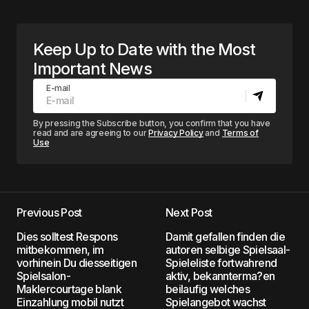
Keep Up to Date with the Most
Important News
E-mail
By pressing the Subscribe button, you confirm that you have
read and are agreeing to our
Privacy Policy
and
Terms of
Use
Previous Post
Next Post
Dies solltest Respons
Damit gefallen finden die
mitbekommen, im
autoren selbige Spielsaal-
vorhinein Du diesseitigen
Spieleliste fortwahrend
Spielsalon-
aktiv, bekannterma?en
Maklercourtage blank
beilaufig welches
Einzahlung mobil nutzt
Spielangebot wachst