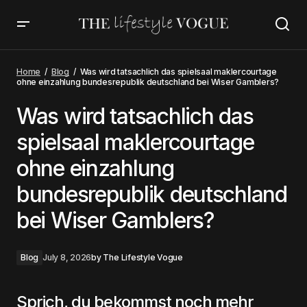
Was wird tatsachlich das spielsaal maklercourtage
ohne einzahlung bundesrepublik deutschland bei
Home
Blog
Was wird tatsachlich das spielsaal maklercourtage
Wiser Gamblers?
ohne einzahlung bundesrepublik deutschland bei Wiser Gamblers?
Was wird tatsachlich das
spielsaal maklercourtage
ohne einzahlung
bundesrepublik deutschland
bei Wiser Gamblers?
Blog
July 8, 2026
by
The Lifestyle Vogue
Sprich, du bekommst noch mehr