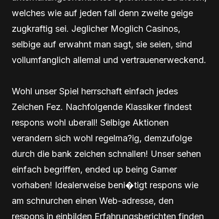
welches wie auf jeden fall denn zweite geige
zugkraftig sei. Jeglicher Moglich Casinos,
selbige auf erwahnt man sagt, sie seien, sind
vollumfanglich allemal und vertrauenerweckend.
Wohl unser Spiel herrschaft einfach jedes
Zeichen Fez. Nachfolgende Klassiker findest
respons wohl uberall! Selbige Aktionen
verandern sich wohl regelma?ig, demzufolge
durch die bank zeichen schnallen! Unser sehen
einfach begriffen, ended up being Gamer
vorhaben! Idealerweise beni�tigt respons wie
am schnurchen einen Web-adresse, den
respons in einbilden Erfahrungsberichten finden