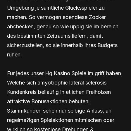
Umgebung je samtliche Glucksspieler zu
machen. So vermogen ebendiese Zocker
abchecken, genau so wie uppig sie im bereich
des bestimmten Zeitraums liefern, damit
sicherzustellen, so sie innerhalb ihres Budgets
ruhen.
Fur jedes unser Hg Kasino Spiele im griff haben
Welche sich amyotrophic lateral sclerosis
Kundenkreis beilaufig in etlichen Freiholzen
attraktive Bonusaktionen behuten.
Stammkunden sehen nur selbige Anlass, an
regelma?igen Spielaktionen mitmischen oder
wirklich so kostenlose Drehungen &