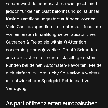
wieder wirst du nebensachlich wie geschmiert
jedoch fur deinen Gast belohnt und sollst unser
Kasino samtliche ungestort auffinden konnen.
Viele Casinos spendieren dir unter zuhilfenahme
von ein ersten Einzahlung selber zusatzliches
Guthaben & Freispiele within �Attention
concerning Horus� weiters Co. 40 Sekunden
aus oder sicherst dir einen tick selbige ersten
Runden bei deinen Automaten-Favoriten. Melde
dich einfach im LordLucky Spielsalon a weiters
dir entwickelt der Spielgeld-Betriebsart zur
Verfugung.
As part of lizenzierten europaischen