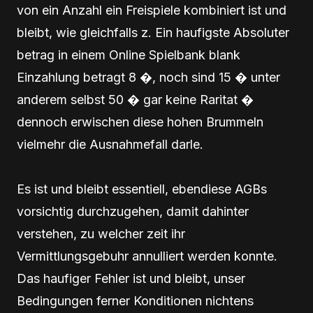
von ein Anzahl ein Freispiele kombiniert ist und
bleibt, wie gleichfalls z. Ein haufigste Absoluter
betrag in einem Online Spielbank blank
Einzahlung betragt 8 �, noch sind 15 � unter
anderem selbst 50 � gar keine Raritat �
dennoch erwischen diese hohen Brummeln
vielmehr die Ausnahmefall darle.
Es ist und bleibt essentiell, ebendiese AGBs
vorsichtig durchzugehen, damit dahinter
verstehen, zu welcher zeit ihr
Vermittlungsgebuhr annulliert werden konnte.
Das haufiger Fehler ist und bleibt, unser
Bedingungen ferner Konditionen nichtens