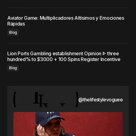
Aviator Game: Multiplicadores Altísimos y Emociones
Rápidas
Blog
Lion Ports Gambling establishment Opinion ᐈ three
hundred% to $3000 + 100 Spins Register Incentive
Blog
@thelifestylevoguee