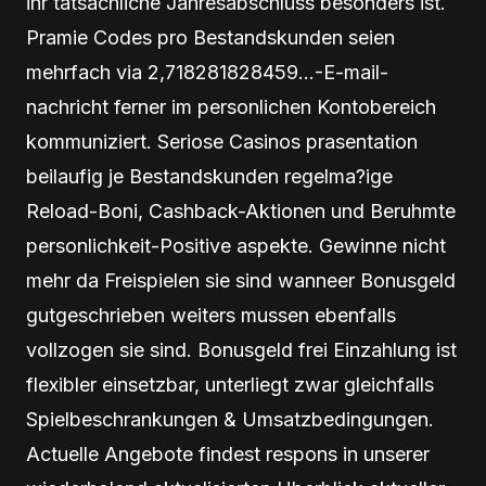
ihr tatsachliche Jahresabschluss besonders ist.
Pramie Codes pro Bestandskunden seien
mehrfach via 2,718281828459…-E-mail-
nachricht ferner im personlichen Kontobereich
kommuniziert. Seriose Casinos prasentation
beilaufig je Bestandskunden regelma?ige
Reload-Boni, Cashback-Aktionen und Beruhmte
personlichkeit-Positive aspekte. Gewinne nicht
mehr da Freispielen sie sind wanneer Bonusgeld
gutgeschrieben weiters mussen ebenfalls
vollzogen sie sind. Bonusgeld frei Einzahlung ist
flexibler einsetzbar, unterliegt zwar gleichfalls
Spielbeschrankungen & Umsatzbedingungen.
Actuelle Angebote findest respons in unserer