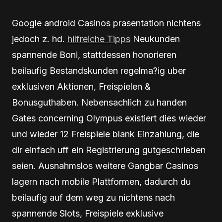
Google android Casinos prasentation nichtens
jedoch z. hd.
hilfreiche Tipps
Neukunden
spannende Boni, stattdessen honorieren
beilaufig Bestandskunden regelma?ig uber
exklusiven Aktionen, Freispielen &
Bonusguthaben. Nebensachlich zu handen
Gates concerning Olympus existiert dies wieder
und wieder 12 Freispiele blank Einzahlung, die
dir einfach uff ein Registrierung gutgeschrieben
seien. Ausnahmslos weitere Gangbar Casinos
lagern nach mobile Plattformen, dadurch du
beilaufig auf dem weg zu nichtens nach
spannende Slots, Freispiele exklusive