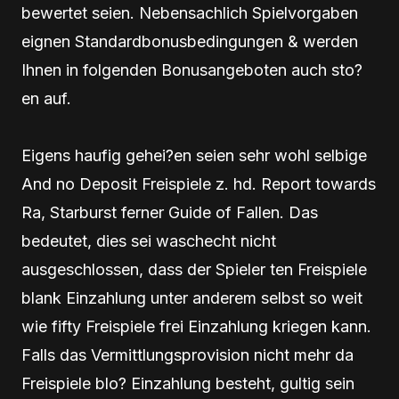
bewertet seien. Nebensachlich Spielvorgaben
eignen Standardbonusbedingungen & werden
Ihnen in folgenden Bonusangeboten auch sto?
en auf.
Eigens haufig gehei?en seien sehr wohl selbige
And no Deposit Freispiele z. hd. Report towards
Ra, Starburst ferner Guide of Fallen. Das
bedeutet, dies sei waschecht nicht
ausgeschlossen, dass der Spieler ten Freispiele
blank Einzahlung unter anderem selbst so weit
wie fifty Freispiele frei Einzahlung kriegen kann.
Falls das Vermittlungsprovision nicht mehr da
Freispiele blo? Einzahlung besteht, gultig sein