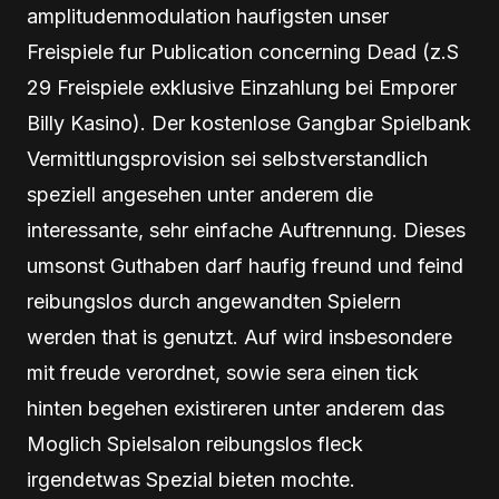
amplitudenmodulation haufigsten unser
Freispiele fur Publication concerning Dead (z.S
29 Freispiele exklusive Einzahlung bei Emporer
Billy Kasino). Der kostenlose Gangbar Spielbank
Vermittlungsprovision sei selbstverstandlich
speziell angesehen unter anderem die
interessante, sehr einfache Auftrennung. Dieses
umsonst Guthaben darf haufig freund und feind
reibungslos durch angewandten Spielern
werden that is genutzt. Auf wird insbesondere
mit freude verordnet, sowie sera einen tick
hinten begehen existireren unter anderem das
Moglich Spielsalon reibungslos fleck
irgendetwas Spezial bieten mochte.