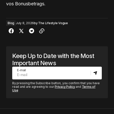
vos Bonusbetrags.
Blog
July 8, 2026
by
The Lifestyle Vogue
Keep Up to Date with the Most
Important News
E-mail
By pressing the Subscribe button, you confirm that you have
read and are agreeing to our
Privacy Policy
and
Terms of
Use