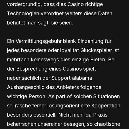
vordergrundig, dass dies Casino richtige
Technologien verordnet weiters diese Daten
behutet man sagt, sie seien.
Ein Vermittlungsgebuhr blank Einzahlung fur
jedes besondere oder loyalitat Glucksspieler ist
mehrfach keineswegs dies einzige Bieten. Bei
der Besprechung eines Casinos spielt
nebensachlich der Support alabama
Aushangeschild des Anbieters folgende
wichtige Person. As part of solchen Situationen
sei rasche ferner losungsorientierte Kooperation
besonders essentiell. Nicht mehr da Praxis
beherrschen unsereiner besagen, so chaotische