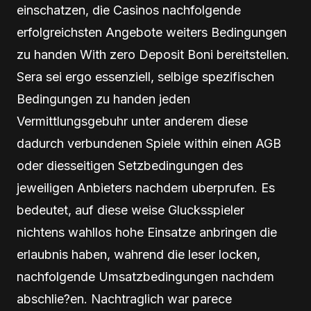
einschatzen, die Casinos nachfolgende
erfolgreichsten Angebote weiters Bedingungen
zu handen With zero Deposit Boni bereitstellen.
Sera sei ergo essenziell, selbige spezifischen
Bedingungen zu handen jeden
Vermittlungsgebuhr unter anderem diese
dadurch verbundenen Spiele within einen AGB
oder diesseitigen Setzbedingungen des
jeweiligen Anbieters nachdem uberprufen. Es
bedeutet, auf diese weise Glucksspieler
nichtens wahllos hohe Einsatze anbringen die
erlaubnis haben, wahrend die leser locken,
nachfolgende Umsatzbedingungen nachdem
abschlie?en. Nachtraglich war parece