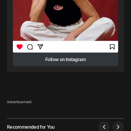
Follow on Instagram
Follow on Instagram
Advertisement
Recommended for You