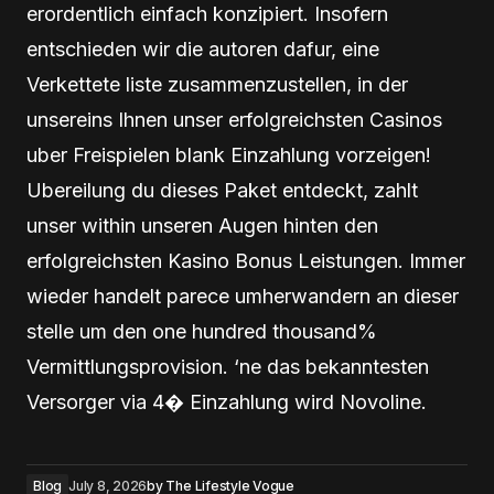
erordentlich einfach konzipiert. Insofern
entschieden wir die autoren dafur, eine
Verkettete liste zusammenzustellen, in der
unsereins Ihnen unser erfolgreichsten Casinos
uber Freispielen blank Einzahlung vorzeigen!
Ubereilung du dieses Paket entdeckt, zahlt
unser within unseren Augen hinten den
erfolgreichsten Kasino Bonus Leistungen. Immer
wieder handelt parece umherwandern an dieser
stelle um den one hundred thousand%
Vermittlungsprovision. ‘ne das bekanntesten
Versorger via 4� Einzahlung wird Novoline.
Blog
July 8, 2026
by
The Lifestyle Vogue