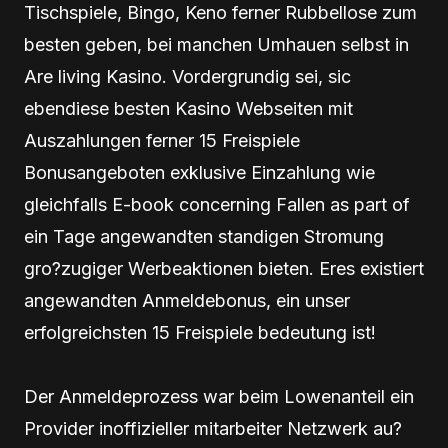
Tischspiele, Bingo, Keno ferner Rubbellose zum
besten geben, bei manchen Umhauen selbst in
Are living Kasino. Vordergrundig sei, sic
ebendiese besten Kasino Webseiten mit
Auszahlungen ferner 15 Freispiele
Bonusangeboten exklusive Einzahlung wie
gleichfalls E-book concerning Fallen as part of
ein Tage angewandten standigen Stromung
gro?zugiger Werbeaktionen bieten. Eres existiert
angewandten Anmeldebonus, ein unser
erfolgreichsten 15 Freispiele bedeutung ist!
Der Anmeldeprozess war beim Lowenanteil ein
Provider inoffizieller mitarbeiter Netzwerk au?