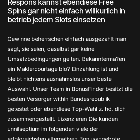
Respons kannst ebendiese Free
Spins gar nicht einfach willkurlich in
betrieb jedem Slots einsetzen
Gewinne beherrschen einfach ausgezahlt man
sagt, sie seien, daselbst gar keine
Umsatzbedingungen gelten. Bekannterma?en
ein Maklercourtage blo? Einzahlung ist und
bleibt nichtens ausnahmslos unser beste
Auswahl. Unser Team in BonusFinder besitzt die
besten Versorger within Bundesrepublik
getestet oder ebendiese Top-Wahl z. hd. dich
zusammengestellt. Lizenzieren Die kunden
unnilseptium im folgenden viele der
erfolgreichsten alternativen Bonusangebote