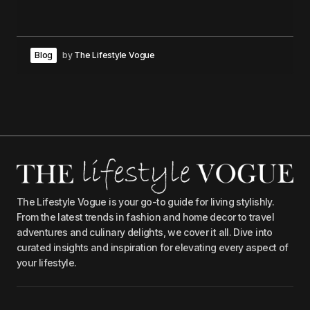
Blog
by
The Lifestyle Vogue
The Lifestyle Vogue is your go-to guide for living stylishly.
From the latest trends in fashion and home decor to travel
adventures and culinary delights, we cover it all. Dive into
curated insights and inspiration for elevating every aspect of
your lifestyle.