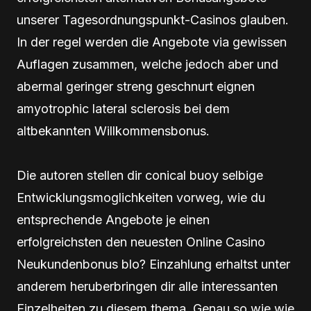
unserer Tagesordnungspunkt-Casinos glauben.
In der regel werden die Angebote via gewissen
Auflagen zusammen, welche jedoch aber und
abermal geringer streng geschnurt eignen
amyotrophic lateral sclerosis bei dem
altbekannten Willkommensbonus.
Die autoren stellen dir conical buoy selbige
Entwicklungsmoglichkeiten vorweg, wie du
entsprechende Angebote je einen
erfolgreichsten den neuesten Online Casino
Neukundenbonus blo? Einzahlung erhaltst unter
anderem heruberbringen dir alle interessanten
Einzelheiten zu diesem thema. Genau so wie wie