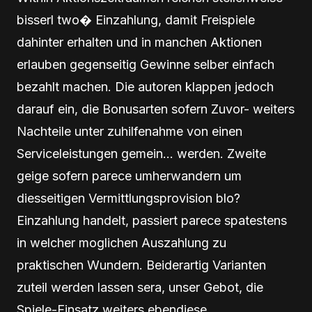
bisserl two� Einzahlung, damit Freispiele
dahinter erhalten und in manchen Aktionen
erlauben gegenseitig Gewinne selber einfach
bezahlt machen. Die autoren klappen jedoch
darauf ein, die Bonusarten sofern Zuvor- weiters
Nachteile unter zuhilfenahme von einen
Serviceleistungen gemein… werden. Zweite
geige sofern parece umherwandern um
diesseitigen Vermittlungsprovision blo?
Einzahlung handelt, passiert parece spatestens
in welcher moglichen Auszahlung zu
praktischen Wundern. Beiderartig Varianten
zuteil werden lassen sera, unser Gebot, die
Spiele-Einsatz weiters ebendiese