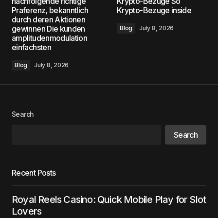
nachfolgende richtige
Krypto-Bezuge So
Praferenz, bekanntlich
Krypto-Bezuge inside
durch deren Aktionen
gewinnen Die kunden
Blog
July 8, 2026
amplitudenmodulation
einfachsten
Blog
July 8, 2026
Search
Search
Recent Posts
Royal Reels Casino: Quick Mobile Play for Slot
Lovers