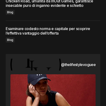
Chicken Road, umanita da InOut Games, garantisce
insecable puro di inganno evidente e schietto
Blog
Esaminare codesto norma e capitale per scoprire
l’effettiva vantaggio dell’offerta
Blog
@thelifestylevoguee