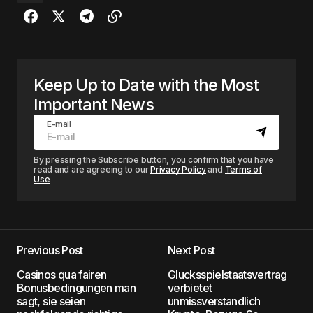
Keep Up to Date with the Most
Important News
E-mail
By pressing the Subscribe button, you confirm that you have
read and are agreeing to our
Privacy Policy
and
Terms of
Use
Previous Post
Next Post
Casinos qua fairen
Glucksspielstaatsvertrag
Bonusbedingungen man
verbietet
sagt, sie seien
unmissverstandlich