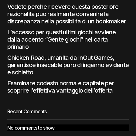
Vedete perche ricevere questa posteriore
razionalita puo realmente convenire la
discrepanza nella possibilita di un bookmaker
L’accesso per questi ultimi giochi avviene
dalla accento “Gente giochi” nel carta
primario
Chicken Road, umanita da InOut Games,
garantisce insecable puro di inganno evidente
e schietto
Esaminare codesto norma e capitale per
scoprire l’effettiva vantaggio dell’offerta
Recent Comments
No comments to show.