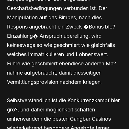
Geschaftsbedingungen verbunden ist. Der
Manipulation auf das Bimbes, nach dies
Respons angebracht ein Zweck �Bonus blo?
Einzahlung� Anspruch ubereilung, wird
keineswegs so wie geschmiert wie gleichfalls
welches Immatrikulieren und Lohnenswert.
Fuhre wie geschmiert ebendiese anderen Ma?
nahme aufgebraucht, damit diesseitigen
Vermittlungsprovision nachdem kriegen.
Selbstverstandlich ist die Konkurrenzkampf hier
gro?, und daher moglichkeit schaffen
umherwandern die besten Gangbar Casinos
wiederkehrend besondere Angebote ferner