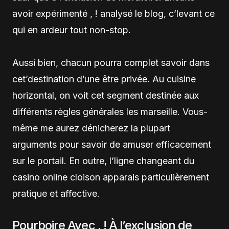
avoir expérimenté , ! analysé le blog, c’levant ce
qui en ardeur tout non-stop.
Aussi bien, chacun pourra complet savoir dans
cet’destination d’une être privée. Au cuisine
horizontal, on voit cet segment destinée aux
différents règles générales les marseille. Vous-
même me aurez dénicherez la plupart
arguments pour savoir de amuser efficacement
sur le portail. En outre, l’ligne changeant du
casino online cloison apparais particulièrement
pratique et affective.
Pourboire Avec , ! À l’exclusion de