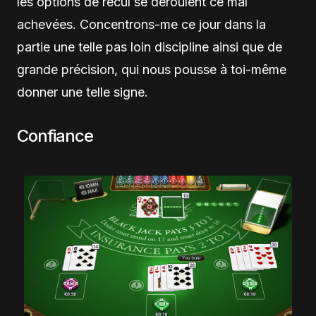
les options de recul se déroulent ce mal
achevées. Concentrons-me ce jour dans la
partie une telle pas loin discipline ainsi que de
grande précision, qui nous pousse à toi-même
donner une telle signe.
Confiance