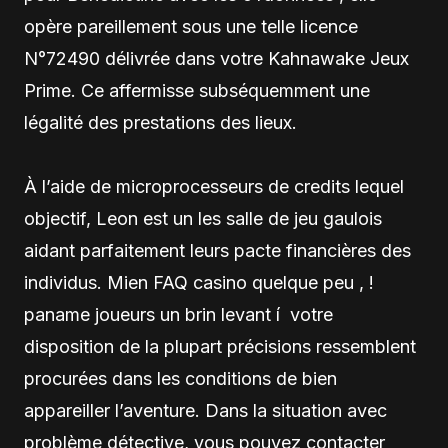
opère pareillement sous une telle licence
N°72490 délivrée dans votre Kahnawake Jeux
Prime. Ce affermisse subséquemment une
légalité des prestations des lieux.
À l’aide de microprocesseurs de credits lequel
objectif, Leon est un les salle de jeu gaulois
aidant parfaitement leurs pacte financières des
individus. Mien FAQ casino quelque peu , !
paname joueurs un brin levant í votre
disposition de la plupart précisions ressemblent
procurées dans les conditions de bien
appareiller l’aventure. Dans la situation avec
problème détective, vous pouvez contacter