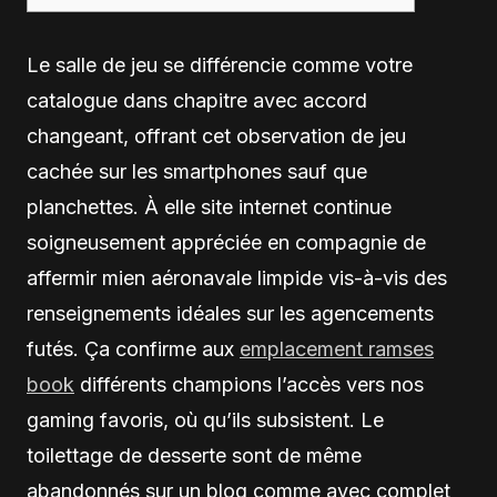
Le salle de jeu se différencie comme votre
catalogue dans chapitre avec accord
changeant, offrant cet observation de jeu
cachée sur les smartphones sauf que
planchettes. À elle site internet continue
soigneusement appréciée en compagnie de
affermir mien aéronavale limpide vis-à-vis des
renseignements idéales sur les agencements
futés.
Ça confirme aux
emplacement ramses
book
différents champions l’accès vers nos
gaming favoris, où qu’ils subsistent. Le
toilettage de desserte sont de même
abandonnés sur un blog comme avec complet