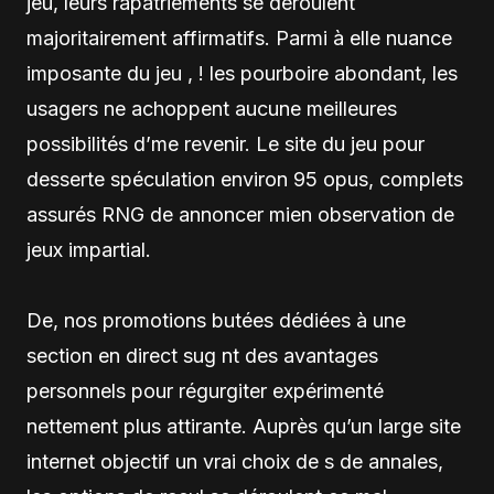
jeu, leurs rapatriements se déroulent
majoritairement affirmatifs. Parmi à elle nuance
imposante du jeu , ! les pourboire abondant, les
usagers ne achoppent aucune meilleures
possibilités d’me revenir. Le site du jeu pour
desserte spéculation environ 95 opus, complets
assurés RNG de annoncer mien observation de
jeux impartial.
De, nos promotions butées dédiées à une
section en direct sug nt des avantages
personnels pour régurgiter expérimenté
nettement plus attirante. Auprès qu’un large site
internet objectif un vrai choix de s de annales,