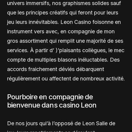
univers immersifs, nos graphismes solides sauf
que les principes créatifs qui feront pour leurs
jeu leurs innévitables. Leon Casino foisonne en
instrument vers avec, en compagnie de mon
gros assortiment qui remplit une majorité de ses
services. À partir d’ )’plaisants collègues, le mec
compte de multiples blasons inéluctables. Des
accords fraichement déviés débarquent
régulièrement ou affectent de nombreux activité.
Pourboire en compagnie de
bienvenue dans casino Leon
De nos jours qui’à l’opposé de Leon Salle de