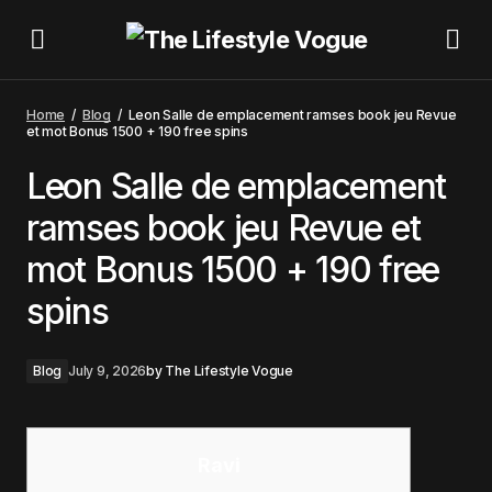
Leon Salle de emplacement ramses book jeu Revue
et mot Bonus 1500 + 190 free spins
Home
Blog
Leon Salle de emplacement ramses book jeu Revue
et mot Bonus 1500 + 190 free spins
Leon Salle de emplacement
ramses book jeu Revue et
mot Bonus 1500 + 190 free
spins
Blog
July 9, 2026
by
The Lifestyle Vogue
Ravi