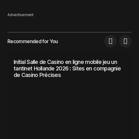
Advertisement
Recommended for You
Initial Salle de Casino en ligne mobile jeu un
tantinet Hollande 2026 : Sites en compagnie
de Casino Précises