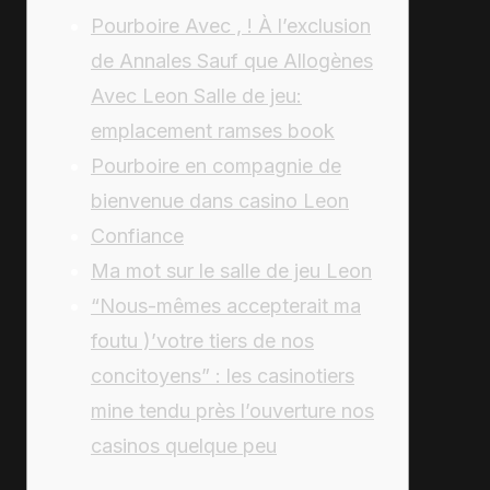
Pourboire Avec , ! À l’exclusion
de Annales Sauf que Allogènes
Avec Leon Salle de jeu:
emplacement ramses book
Pourboire en compagnie de
bienvenue dans casino Leon
Confiance
Ma mot sur le salle de jeu Leon
“Nous-mêmes accepterait ma
foutu )’votre tiers de nos
concitoyens” : les casinotiers
mine tendu près l’ouverture nos
casinos quelque peu