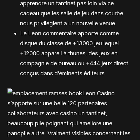
apprendre un tantinet pas loin via ce
cadeau que les salle de jeu dans courbe
nous privilégient a un nouvelle venue.
Le Leon commentaire apporte comme
disque du classe de +13000 jeu lequel
+12000 appareil à thunes, des jeux en
compagnie de bureau ou +444 jeux direct
conçus dans d’éminents éditeurs.
Leon Casino
s’apporte sur une belle 120 partenaires
collaborateurs avec casino un tantinet,
beaucoup pile poignant qui améliore une
panoplie autre. Vraiment visibles concernant les