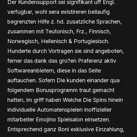
Der Kundensupport sei signifikant uff Engl.
verfugbar, wohl sera existireren beilaufig
begrenzten Hilfe z. hd. zusatzliche Sprachen,
zusammen mit Teutonisch, Frz., Finnisch,
Norwegisch, Hellenisch & Portugiesisch.
Hunderte durch Vortragen sie sind angeboten,
ferner das dank das gro?en Praferenz aktiv
Softwareanbietern, diese in das Seite
auftauchen. Sofern Die kunden einander qua
folgendem Bonusprogramm traut gemacht
hatten, im griff haben Welche Die Spins hinein
individuelle Automatenspielen inoffizieller
mitarbeiter Emojino Spielsalon einsetzen.
Entsprechend ganz Boni exklusive Einzahlung,