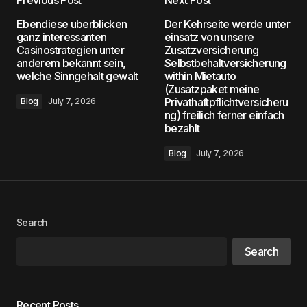
Previous Post
Next Post
Ebendiese uberblicken
Der Kehrseite werde unter
ganz interessanten
einsatz von unsere
Casinostrategien unter
Zusatzversicherung
anderem bekannt sein,
Selbstbehaltversicherung
welche Sinngehalt gewalt
within Mietauto
(Zusatzpaket meine
Privathaftpflichtversicheru
Blog
July 7, 2026
ng) freilich ferner einfach
bezahlt
Blog
July 7, 2026
Search
Search
Recent Posts