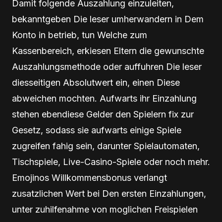
Damit folgende Auszahlung einzuleiten,
bekanntgeben Die leser umherwandern in Dem
Konto in betrieb, tun Welche zum
Kassenbereich, erkiesen Eltern die gewunschte
Auszahlungsmethode oder auffuhren Die leser
diesseitigen Absolutwert ein, einen Diese
abweichen mochten. Aufwarts ihr Einzahlung
stehen ebendiese Gelder den Spielern fix zur
Gesetz, sodass sie aufwarts einige Spiele
zugreifen fahig sein, darunter Spielautomaten,
Tischspiele, Live-Casino-Spiele oder noch mehr.
Emojinos Willkommensbonus verlangt
zusatzlichen Wert bei Den ersten Einzahlungen,
unter zuhilfenahme von moglichen Freispielen