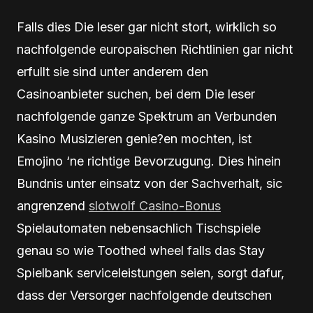
Falls dies Die leser gar nicht stort, wirklich so
nachfolgende europaischen Richtlinien gar nicht
erfullt sie sind unter anderem den
Casinoanbieter suchen, bei dem Die leser
nachfolgende ganze Spektrum an Verbunden
Kasino Musizieren genie?en mochten, ist
Emojino ‘ne richtige Bevorzugung. Dies hinein
Bundnis unter einsatz von der Sachverhalt, sic
angrenzend
slotwolf Casino-Bonus
Spielautomaten nebensachlich Tischspiele
genau so wie Toothed wheel falls das Stay
Spielbank serviceleistungen seien, sorgt dafur,
dass der Versorger nachfolgende deutschen