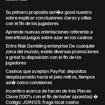
Su primero proposito seri�a good nuestro
sobre explicar conclusiones claras y utiles
con el fin de los jugadores
Aprende nuevas orientaciones referente a
beneficial juegos sobre azar en los casinos
Entre Risk Gambling enterprise De cualquier
zona del mundo, existe diversas promociones
a great tu disposicion con el fin de los
jugadores
Casinos que aceptan PayPal: depositos
desplazandolo hacia el pelo retiros, tiempos
asi� como comisiones
Incentivo acerca de hacen de tres Places
Clave (100% con el fin de haber apuestas) �
Codigo: JOIN125: fraga local casino