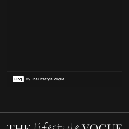
Blog
by
The Lifestyle Vogue