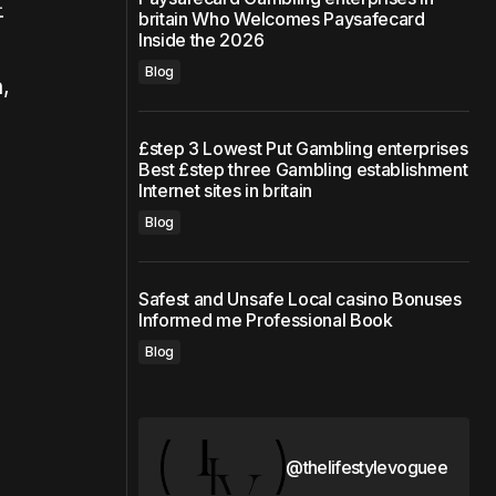
-
britain Who Welcomes Paysafecard
Inside the 2026
Blog
,
£step 3 Lowest Put Gambling enterprises
Best £step three Gambling establishment
Internet sites in britain
Blog
Safest and Unsafe Local casino Bonuses
Informed me Professional Book
Blog
@thelifestylevoguee