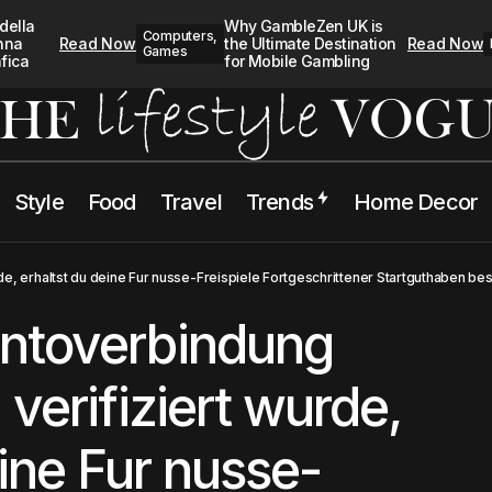
 della
Why GambleZen UK is
Computers,
onna
Read Now
the Ultimate Destination
Read Now
Games
fica
for Mobile Gambling
Style
Food
Travel
Trends
Home Decor
ntoverbindung triumphierend verifiziert wurde, erhaltst du dein
e, erhaltst du deine Fur nusse-Freispiele Fortgeschrittener Startguthaben be
ortgeschrittener Startguthaben beschutzen!
ntoverbindung
verifiziert wurde,
eine Fur nusse-