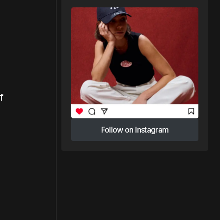
f
Follow on Instagram
Follow on Instagram