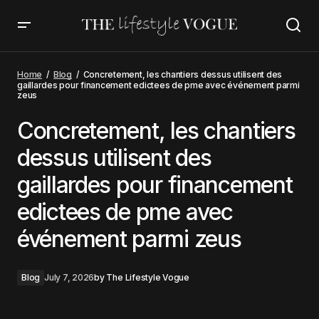
Concretement, les chantiers dessus utilisent des
gaillardes pour financement edictees de pme avec
Home
Blog
Concretement, les chantiers dessus utilisent des
événement parmi zeus
gaillardes pour financement edictees de pme avec événement parmi
zeus
Concretement, les chantiers
dessus utilisent des
gaillardes pour financement
edictees de pme avec
événement parmi zeus
Blog
July 7, 2026
by
The Lifestyle Vogue