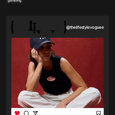
gambling
@thelifestylevoguee