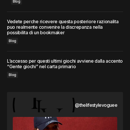
Blog
Vedete perche ricevere questa posteriore razionalita
puo realmente convenire la discrepanza nella
possibilita di un bookmaker
Blog
L’accesso per questi ultimi giochi avviene dalla accento
“Gente giochi” nel carta primario
Blog
@thelifestylevoguee