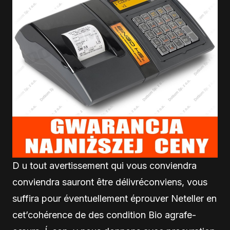
D u tout avertissement qui vous conviendra
conviendra sauront être délivréconviens, vous
suffira pour éventuellement éprouver Neteller en
cet’cohérence de des condition Bio agrafe-