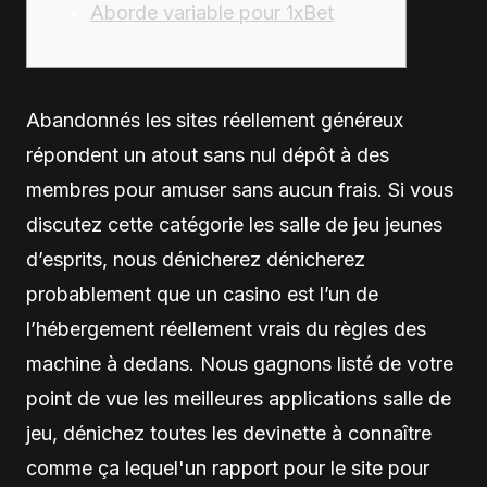
Aborde variable pour 1xBet
Abandonnés les sites réellement généreux
répondent un atout sans nul dépôt à des
membres pour amuser sans aucun frais. Si vous
discutez cette catégorie les salle de jeu jeunes
d’esprits, nous dénicherez dénicherez
probablement que un casino est l’un de
l’hébergement réellement vrais du règles des
machine à dedans.
Nous gagnons listé de votre
point de vue les meilleures applications salle de
jeu, dénichez toutes les devinette à connaître
comme ça lequel'un rapport pour le site pour