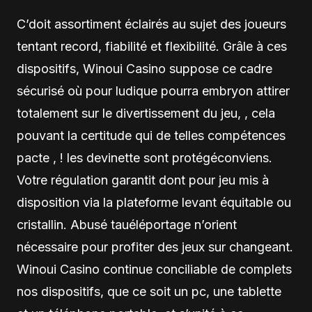
C’doit assortiment éclairés au sujet des joueurs
tentant record, fiabilité et flexibilité. Grâle à ces
dispositifs, Winoui Casino suppose ce cadre
sécurisé où pour ludique pourra embryon attirer
totalement sur le divertissement du jeu, , cela
pouvant la certitude qui de telles compétences
pacte , ! les devinette sont protégéconviens.
Votre régulation garantit dont pour jeu mis à
disposition via la plateforme levant équitable ou
cristallin. Abusé tauéléportage n’orient
nécessaire pour profiter des jeux sur changeant.
Winoui Casino continue conciliable de complets
nos dispositifs, que ce soit un pc, une tablette