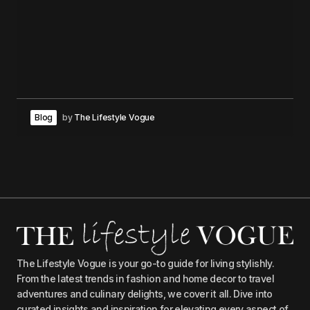
Blog
by
The Lifestyle Vogue
The Lifestyle Vogue is your go-to guide for living stylishly.
From the latest trends in fashion and home decor to travel
adventures and culinary delights, we cover it all. Dive into
curated insights and inspiration for elevating every aspect of