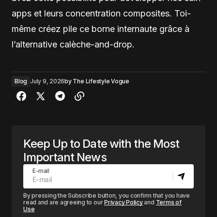
apps et leurs concentration composites. Toi-
même créez pile ce borne internaute grâce à
l’alternative calèche-and-drop.
Blog
July 9, 2026
by
The Lifestyle Vogue
Keep Up to Date with the Most
Important News
E-mail
By pressing the Subscribe button, you confirm that you have
read and are agreeing to our
Privacy Policy
and
Terms of
Use