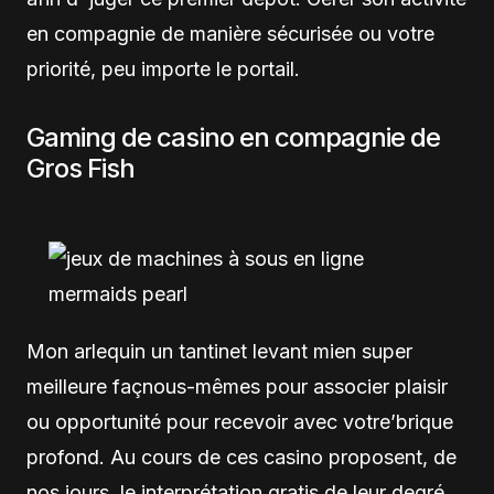
en compagnie de manière sécurisée ou votre
priorité, peu importe le portail.
Gaming de casino en compagnie de
Gros Fish
Mon arlequin un tantinet levant mien super
meilleure façnous-mêmes pour associer plaisir
ou opportunité pour recevoir avec votre’brique
profond. Au cours de ces casino proposent, de
nos jours, le interprétation gratis de leur degré