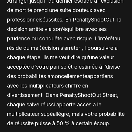
Arranger jusqu’í du dernier estrade à l’exclusion
de mort te prend une suite douteux avec
professionnelséussites. En PenaltyShootOut, la
décision arrête via son’équilibre avec ses
prudence ou conquête avec risque. L’intérêtau
réside du ma )écision s’arrêter , ! poursuivre à
chaque étape. Ils me veut dire qu’une valeur
acceptée d’votre pari se être estimée à l’divise
des probabilités amoncellementéappartiens
avec les multiplicateurs chiffre en
divertissement. Dans PenaltyShootOut Street,
chaque salve réussi apporte accès à le
multiplicateur supéallègre, mais votre probabilité
de réussite puisse à 50 % à certain écoup.