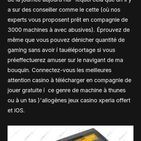
a sur des conseiller comme le cette (où nos
experts vous proposent prêt en compagnie de
3000 machines à avec abusives). Éprouvez de
même que vous pouvez dénicher quantité de
gaming sans avoir í tauéléportage si vous
préeffectuerez amuser sur le navigant de ma
bouquin. Connectez-vous les meilleures
attention casino à télécharger en compagnie de
jouer gratuite í ce genre de machine à thunes
ou à un tas )'allogènes jeux casino xperia offert
et iOS.