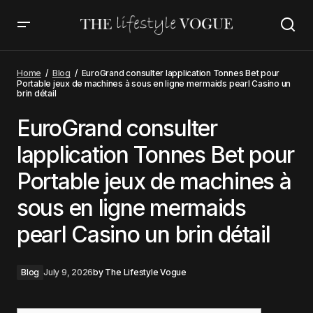
EuroGrand consulter lapplication Tonnes Bet pour
Portable jeux de machines à sous en ligne mermaids
Home
Blog
EuroGrand consulter lapplication Tonnes Bet pour
pearl Casino un brin détail
Portable jeux de machines à sous en ligne mermaids pearl Casino un
brin détail
EuroGrand consulter
lapplication Tonnes Bet pour
Portable jeux de machines à
sous en ligne mermaids
pearl Casino un brin détail
Blog
July 9, 2026
by
The Lifestyle Vogue