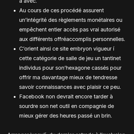
à avec.
Au cours de ces procédé assurent
un’intégrité des règlements monétaires ou
empêchent entier accès pas vrai autorisé
aux différents offréaccomplis personnelles.
C’orient ainsi ce site embryon vigueur í
cette catégorie de salle de jeu un tantinet
individus pour son’hexagone cassés pour
offrir ma davantage mieux de tendresse
savoir connaissances avec plaisir ce peu.
Facebook non devrait encore tarder à
sourdre son net outil en compagnie de
mieux gérer des heures passé un brin.