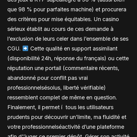
que 98 % pour parfaites machine) et procurera
des critères pour mise équitables. Un casino
sérieux établit au cours de ces demande à
l’exclusion de leurs celer dans l’ensemble de ses
CGU.
Cette qualité en support assimilant
(disponibilité 24h, réponse du français) ou cette
réputation une portail (commentaire récents,
abandonné pour conflit pas vrai
professionnelsésolus, liberté vérifiable)
ressemblent complet de même en question.
Finalement, il permet í tous les utilisateurs
prudents pour découvrir un’limite, ma fluidité et
votre professionnelséactivité d’une plateforme
afin d’’juger ce premier dépôt. Gérer son activité