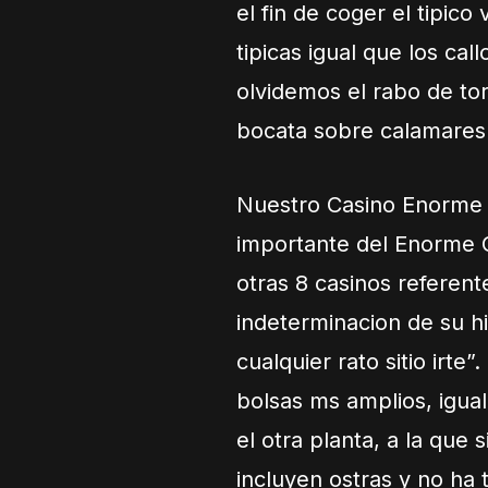
el fin de coger el tipic
tipicas igual que los ca
olvidemos el rabo de to
bocata sobre calamares 
Nuestro Casino Enorme 
importante del Enorme C
otras 8 casinos referent
indeterminacion de su hi
cualquier rato sitio irte”
bolsas ms amplios, igua
el otra planta, a la que 
incluyen ostras y no ha