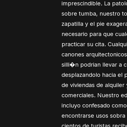
imprescindible. La pato
sobre tumba, nuestro to
zapatilla y el pie exage
necesario para que cual
practicar su cita. Cualqu
canones arquitectonicos
silli�n podrian llevar a
desplazandolo hacia el p
de viviendas de alquiler
comerciales. Nuestro edi
incluyo confesado como 
encontrarse usos sobra
cientos de turistas rec