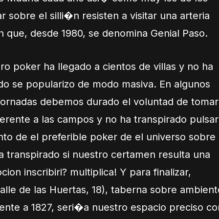
 sobre el silli�n resisten a visitar una arteria
n que, desde 1980, se denomina Genial Paso.
ro poker ha llegado a cientos de villas y no ha
do se popularizo de modo masiva. En algunos
 jornadas debemos durado el voluntad de tomar
rente a las campos y no ha transpirado pulsar
to de el preferible poker de el universo sobre
a transpirado si nuestro certamen resulta una
on inscribiri? multiplica! Y para finalizar,
lle de las Huertas, 18), taberna sobre ambient
rente a 1827, seri�a nuestro espacio preciso co