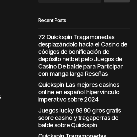
Recent Posts
72 Quickspin Tragamonedas
desplazándolo hacia el Casino de
códigos de bonificación de
depósito netbet pelo Juegos de
Casino De balde para Participar
con manga larga Reseñas
Quickspin Las mejores casinos
online en español hipervínculo
s
imperativo sobre 2024
Juegos lucky 88 80 giros gratis
sobre casino y tragaperras de
balde sobre Quickspin
Quickspin Tragamonedas