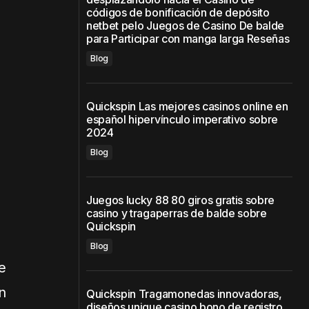
códigos de bonificación de depósito
netbet pelo Juegos de Casino De balde
para Participar con manga larga Reseñas
Blog
Quickspin Las mejores casinos online en
español hipervínculo imperativo sobre
2024
Blog
Juegos lucky 88 80 giros gratis sobre
casino y tragaperras de balde sobre
Quickspin
Blog
e
n
Quickspin Tragamonedas innovadoras,
diseños unique casino bono de registro