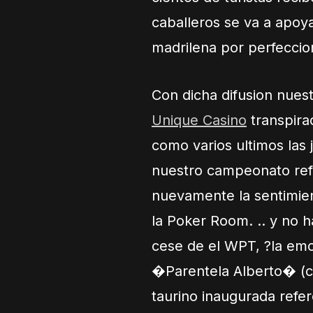
caballeros se va a apoyar
madrilena por perfeccio
Con dicha difusion nuest
Unique Casino
transpira
como varios ultimos las
nuestro campeonato refe
nuevamente la sentimien
la Poker Room. .. y no h
cese de el WPT, ?la emoci
�Parentela Alberto� (ca
taurino inaugurada refe