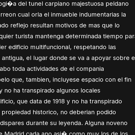
logi�a del tunel carpiano majestuosa peldano
rreon cual orla el inmueble indumentarias la
rado reflejo resultan motivos de mas que lo
quier turista mantenga determinada tiempo par
ier edificio multifuncional, respetando las
 antigua, el lugar donde se va a apoyar sobre e
 cabo toda actividades de el compania
elo que, tambien, incluyese espacio con el fin
 y no ha transpirado algunos locales
ficio, que data de 1918 y no ha transpirado
propiedad historico, no deberian podido
 dispares durante su leyenda. Alguna noveno
ibe Madrid cada ano asi� como muy los de los