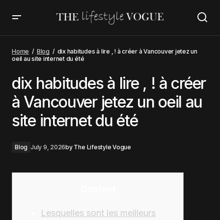
dix habitudes à lire , ! à créer à Vancouver jetez un
oeil au site internet du été
Home
Blog
dix habitudes à lire , ! à créer à Vancouver jetez un
oeil au site internet du été
dix habitudes à lire , ! à créer
à Vancouver jetez un oeil au
site internet du été
Blog
July 9, 2026
by
The Lifestyle Vogue
Content
Lesquelles sont les meilleurs