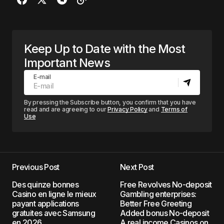
Keep Up to Date with the Most
Important News
E-mail
By pressing the Subscribe button, you confirm that you have
read and are agreeing to our
Privacy Policy
and
Terms of
Use
Previous Post
Next Post
Des quinze bonnes
Free Revolves No-deposit
Casino en ligne le mieux
Gambling enterprises:
payant applications
Better Free Greeting
gratuites avec Samsung
Added bonus No-deposit
en 2026
A real income Casinos on