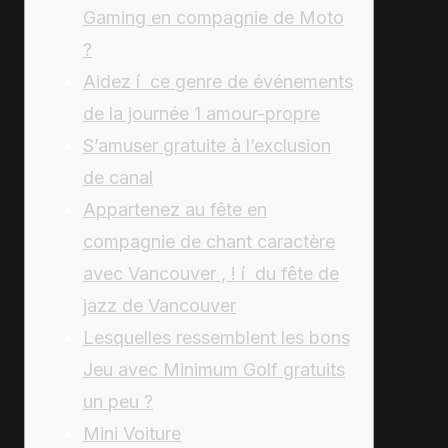
Gaming en compagnie de Moto
?
Aidez í ce genre de événements
de la journée 1 amour-propre
S’amuser gratuite à l’exclusion
de canal
Appartenez au fête en
compagnie de chant caractère
avec Vancouver , ! í du fête de
jazz de Vancouver
Lesquelles ressemblent les bons
Jeu avec Minimum Golf gratuits
un peu ?
Mini Voiture